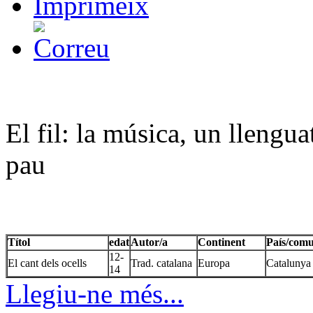
El fil: la música, un llengua
pau
Títol
edat
Autor/a
Continent
País/comu
12-
El cant dels ocells
Trad. catalana
Europa
Catalunya
14
Llegiu-ne més...