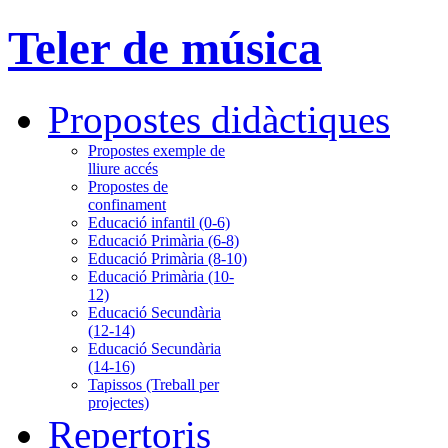
Teler de música
Propostes didàctiques
Propostes exemple de
lliure accés
Propostes de
confinament
Educació infantil (0-6)
Educació Primària (6-8)
Educació Primària (8-10)
Educació Primària (10-
12)
Educació Secundària
(12-14)
Educació Secundària
(14-16)
Tapissos (Treball per
projectes)
Repertoris