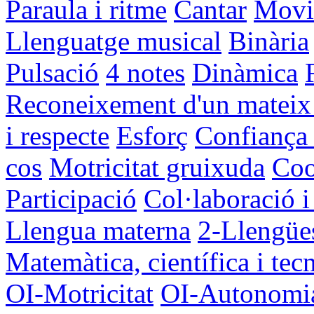
Paraula i ritme
Cantar
Movi
Llenguatge musical
Binària
Pulsació
4 notes
Dinàmica
Reconeixement d'un mateix i
i respecte
Esforç
Confianç
cos
Motricitat gruixuda
Coo
Participació
Col·laboració i
Llengua materna
2-Llengües
Matemàtica, científica i tec
OI-Motricitat
OI-Autonomi