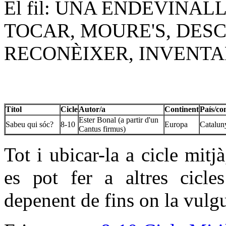
El fil: UNA ENDEVINAL
TOCAR, MOURE'S, DESC
RECONÈIXER, INVENTAR
Títol
Cicle
Autor/a
Continent
País/co
Ester Bonal (a partir d'un
Sabeu qui sóc?
8-10
Europa
Catalun
Cantus firmus)
Tot i ubicar-la a cicle mitj
es pot fer a altres cicles
depenent de fins on la vulgu