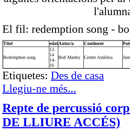
l'alumna
El fil: redemption song - b
Títol
edat
Autor/a
Continent
Paí
12-
14
Redemption song
Bob Marley
Centre Amèrica
Jam
14-
16
Etiquetes:
Des de casa
Llegiu-ne més...
Repte de percussió co
DE LLIURE ACCÉS)