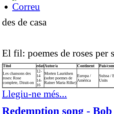
des de casa
El fil: poemes de roses per s
Títol
edat
Autor/a
Continent
País/com
12-
Les chansons des
Morten Lauridsen
14
Europa /
Suïssa / 
roses: Rose
(sobre poemes de
14-
Amèrica
Units
complete, Dirait-on
Rainer Maria Rilke)
16
Llegiu-ne més...
Redemption song - Bob