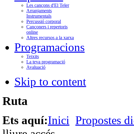
Les cançons d'El Teler
Arranjaments
Instrumentals
Percussió corporal
Cançoners i repertoris
online
Altres recursos a la xarxa
Programacions
Teixits
La teva programació
Avaluació
Skip to content
Ruta
Ets aquí:
Inici
Propostes di
lliure accés