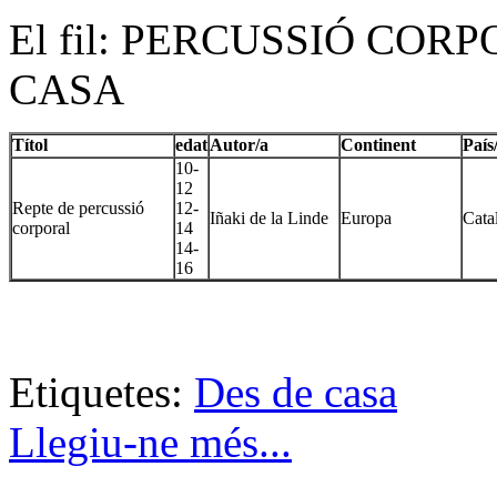
El fil: PERCUSSIÓ COR
CASA
Títol
edat
Autor/a
Continent
País
10-
12
Repte de percussió
12-
Iñaki de la Linde
Europa
Cata
corporal
14
14-
16
Etiquetes:
Des de casa
Llegiu-ne més...