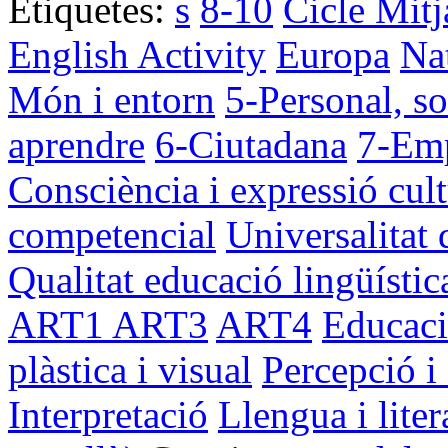
Etiquetes:
s
8-10
Cicle Mitj
English Activity
Europa
Na
Món i entorn
5-Personal, so
aprendre
6-Ciutadana
7-Em
Consciència i expressió cult
competencial
Universalitat 
Qualitat educació lingüístic
ART1
ART3
ART4
Educaci
plàstica i visual
Percepció i 
Interpretació
Llengua i liter