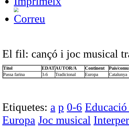
El fil: cançó i joc musical t
Títol
EDAT
AUTOR/A
Continent
País/comu
Passa farina
3-6
Tradicional
Europa
Catalunya
Etiquetes:
a
p
0-6
Educació 
Europa
Joc musical
Interpe