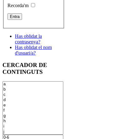
Recorda'm
Has oblidat la
contrasenya?
Has oblidat el nom
d'usuari/a?
CERCADOR DE
CONTINGUTS