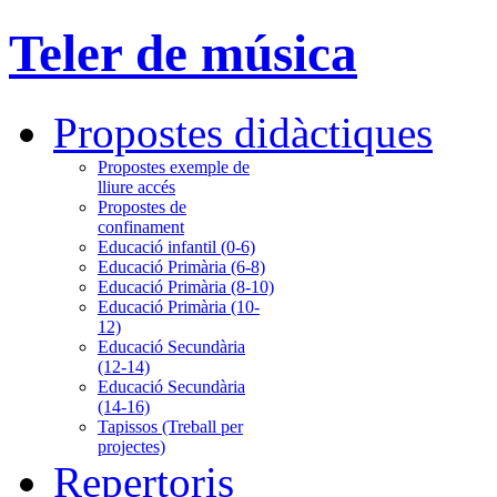
Teler de música
Propostes didàctiques
Propostes exemple de
lliure accés
Propostes de
confinament
Educació infantil (0-6)
Educació Primària (6-8)
Educació Primària (8-10)
Educació Primària (10-
12)
Educació Secundària
(12-14)
Educació Secundària
(14-16)
Tapissos (Treball per
projectes)
Repertoris