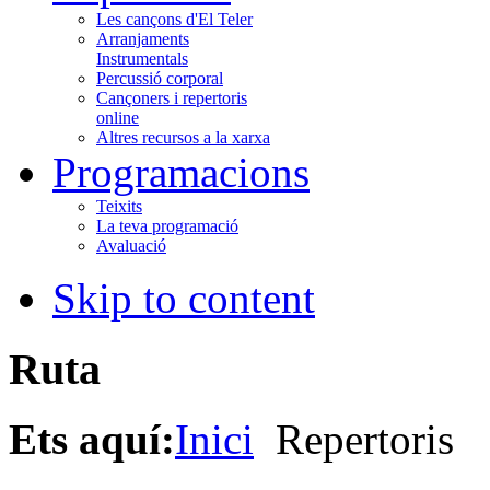
Les cançons d'El Teler
Arranjaments
Instrumentals
Percussió corporal
Cançoners i repertoris
online
Altres recursos a la xarxa
Programacions
Teixits
La teva programació
Avaluació
Skip to content
Ruta
Ets aquí:
Inici
Repertoris