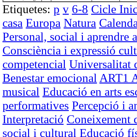
Etiquetes:
p
v
6-8
Cicle Ini
casa
Europa
Natura
Calenda
Personal, social i aprendre 
Consciència i expressió cult
competencial
Universalitat 
Benestar emocional
ART1
musical
Educació en arts es
performatives
Percepció i an
Interpretació
Coneixement d
social i cultural
Educació fí