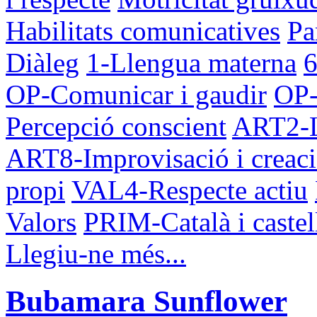
Habilitats comunicatives
Pa
Diàleg
1-Llengua materna
6
OP-Comunicar i gaudir
OP-
Percepció conscient
ART2-Ll
ART8-Improvisació i creac
propi
VAL4-Respecte actiu
Valors
PRIM-Català i castel
Llegiu-ne més...
Bubamara Sunflower