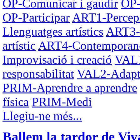
OP-Comunicar i gaudir
OP-
OP-Participar
ART1-Percepc
Llenguatges artístics
ART3-V
artístic
ART4-Contemporane
Improvisació i creació
VAL1
responsabilitat
VAL2-Adapta
PRIM-Aprendre a aprendre
física
PRIM-Medi
Llegiu-ne més...
Ballem la tardor de Viv