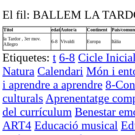
El fil: BALLEM LA TAR
Títol
edat
Autor/a
Continent
País/comun
la Tardor , 3er mov.
6-8
Vivaldi
Europa
Itàlia
Allegro
Etiquetes:
t
6-8
Cicle Inicia
Natura
Calendari
Món i ent
i aprendre a aprendre
8-Cons
culturals
Aprenentatge comp
del currículum
Benestar em
ART4
Educació musical
Ed