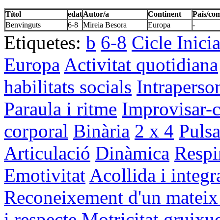
Títol
edat
Autor/a
Continent
País/co
Benvinguts
6-8
Mireia Besora
Europa
-
Etiquetes:
b
6-8
Cicle Inici
Europa
Activitat quotidiana
habilitats socials
Intraperso
Paraula i ritme
Improvisar-c
corporal
Binària
2 x 4
Pulsa
Articulació
Dinàmica
Respi
Emotivitat
Acollida i integr
Reconeixement d'un mateix i
i respecte
Motricitat gruixu