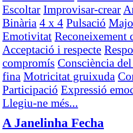
Escoltar
Improvisar-crear
An
Binària
4 x 4
Pulsació
Majo
Emotivitat
Reconeixement d'
Acceptació i respecte
Respon
compromís
Consciència del
fina
Motricitat gruixuda
Con
Participació
Expressió emoc
Llegiu-ne més...
A Janelinha Fecha