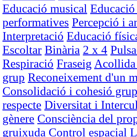
Educació musical
Educació 
performatives
Percepció i an
Interpretació
Educació físic
Escoltar
Binària
2 x 4
Pulsa
Respiració
Fraseig
Acollida 
grup
Reconeixement d'un mat
Consolidació i cohesió grup
respecte
Diversitat i Intercul
gènere
Consciència del prop
gruixuda
Control espacial
L