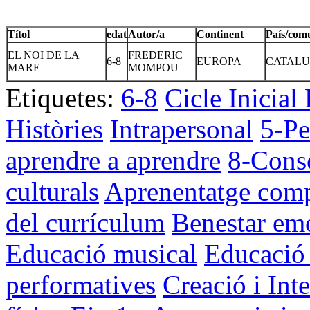
Títol
edat
Autor/a
Continent
País/com
EL NOI DE LA
FREDERIC
6-8
EUROPA
CATAL
MARE
MOMPOU
Etiquetes:
6-8
Cicle Inicial
Històries
Intrapersonal
5-Pe
aprendre a aprendre
8-Consc
culturals
Aprenentatge comp
del currículum
Benestar em
Educació musical
Educació 
performatives
Creació i Int