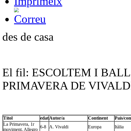
des de casa
El fil: ESCOLTEM I BAL
PRIMAVERA DE VIVALD
Títol
edat
Autor/a
Continent
País/co
La Primavera, 1r
6-8
A. Vivaldi
Europa
Itàlia
moviment, Allegro