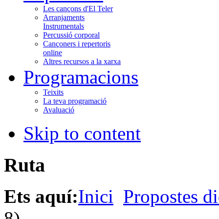
Les cançons d'El Teler
Arranjaments
Instrumentals
Percussió corporal
Cançoners i repertoris
online
Altres recursos a la xarxa
Programacions
Teixits
La teva programació
Avaluació
Skip to content
Ruta
Ets aquí:
Inici
Propostes di
8)