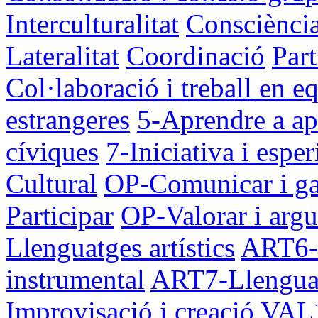
Interculturalitat
Consciència
Lateralitat
Coordinació
Part
Col·laboració i treball en e
estrangeres
5-Aprendre a ap
cíviques
7-Iniciativa i espe
Cultural
OP-Comunicar i ga
Participar
OP-Valorar i arg
Llenguatges artístics
ART6-I
instrumental
ART7-Llenguat
Improvisació i creació
VAL1