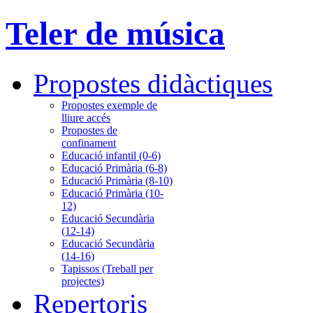
Teler de música
Propostes didàctiques
Propostes exemple de
lliure accés
Propostes de
confinament
Educació infantil (0-6)
Educació Primària (6-8)
Educació Primària (8-10)
Educació Primària (10-
12)
Educació Secundària
(12-14)
Educació Secundària
(14-16)
Tapissos (Treball per
projectes)
Repertoris