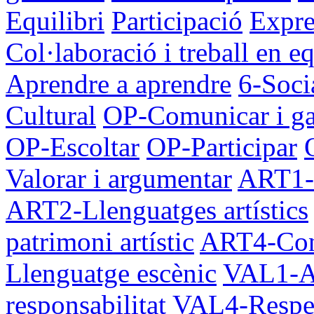
Equilibri
Participació
Expre
Col·laboració i treball en e
Aprendre a aprendre
6-Socia
Cultural
OP-Comunicar i ga
OP-Escoltar
OP-Participar
Valorar i argumentar
ART1-P
ART2-Llenguatges artístics
patrimoni artístic
ART4-Con
Llenguatge escènic
VAL1-A
responsabilitat
VAL4-Respec