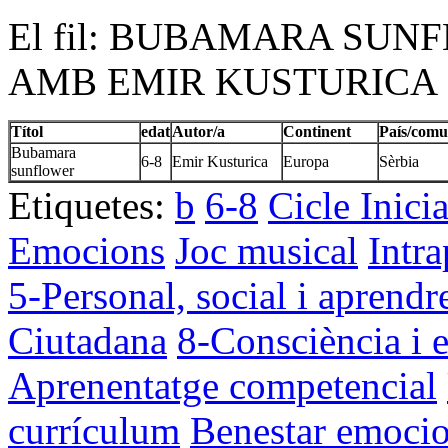
El fil: BUBAMARA SUNF
AMB EMIR KUSTURICA
Títol
edat
Autor/a
Continent
País/comu
Bubamara
6-8
Emir Kusturica
Europa
Sèrbia
sunflower
Etiquetes:
b
6-8
Cicle Inici
Emocions
Joc musical
Intra
5-Personal, social i aprendr
Ciutadana
8-Consciència i e
Aprenentatge competencial
currículum
Benestar emocio