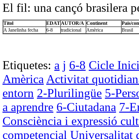
El fil: una cançó brasilera pe
Títol
EDAT
AUTOR/A
Continent
País/co
A Janelinha fecha
6-8
tradicional
Amèrica
Brasil
Etiquetes:
a
j
6-8
Cicle Inic
Amèrica
Activitat quotidian
entorn
2-Plurilingüe
5-Perso
a aprendre
6-Ciutadana
7-E
Consciència i expressió cult
competencial
Universalitat 