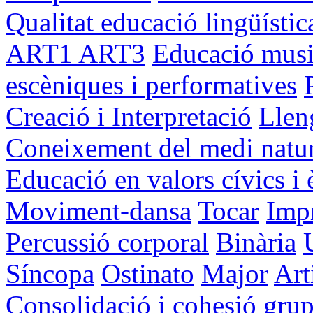
Qualitat educació lingüístic
ART1
ART3
Educació musi
escèniques i performatives
Creació i Interpretació
Llen
Coneixement del medi natural
Educació en valors cívics i 
Moviment-dansa
Tocar
Impr
Percussió corporal
Binària
Síncopa
Ostinato
Major
Art
Consolidació i cohesió grup