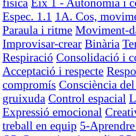
física
Eix 1 - Autonomia i c
Espec. 1.1
1A. Cos, movime
Paraula i ritme
Moviment-d
Improvisar-crear
Binària
Te
Respiració
Consolidació i c
Acceptació i respecte
Respon
compromís
Consciència del
gruixuda
Control espacial
L
Expressió emocional
Creati
treball en equip
5-Aprendre