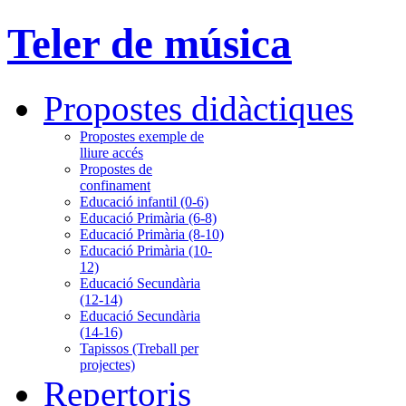
Teler de música
Propostes didàctiques
Propostes exemple de
lliure accés
Propostes de
confinament
Educació infantil (0-6)
Educació Primària (6-8)
Educació Primària (8-10)
Educació Primària (10-
12)
Educació Secundària
(12-14)
Educació Secundària
(14-16)
Tapissos (Treball per
projectes)
Repertoris