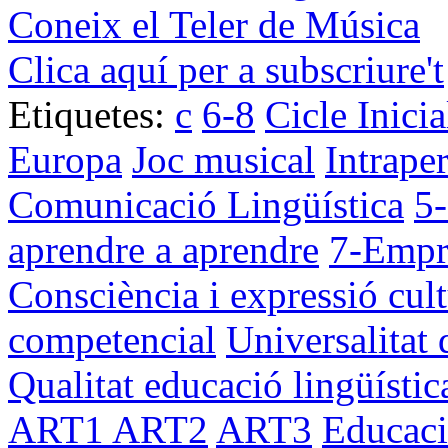
Coneix el Teler de Música
Clica aquí per a subscriure't
Etiquetes:
c
6-8
Cicle Inici
Europa
Joc musical
Intrape
Comunicació Lingüística
5-
aprendre a aprendre
7-Empr
Consciència i expressió cult
competencial
Universalitat 
Qualitat educació lingüístic
ART1
ART2
ART3
Educaci