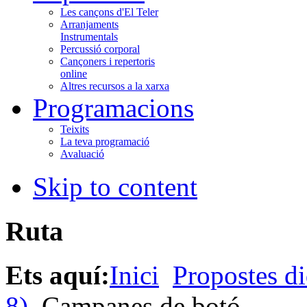
Les cançons d'El Teler
Arranjaments
Instrumentals
Percussió corporal
Cançoners i repertoris
online
Altres recursos a la xarxa
Programacions
Teixits
La teva programació
Avaluació
Skip to content
Ruta
Ets aquí:
Inici
Propostes di
8)
Campanes de botó