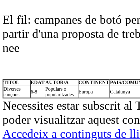
El fil: campanes de botó per
partir d'una proposta de tre
nee
TÍTOL
EDAT
AUTOR/A
CONTINENT
PAÍS/COMU
Diverses
Populars o
6-8
Europa
Catalunya
cançons
popularitzades
Necessites estar subscrit al
poder visualitzar aquest con
Accedeix a continguts de ll