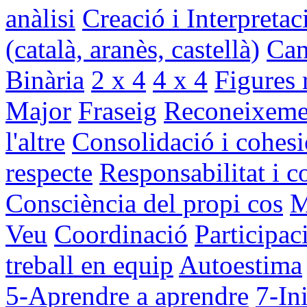
anàlisi
Creació i Interpretac
(català, aranès, castellà)
Can
Binària
2 x 4
4 x 4
Figures 
Major
Fraseig
Reconeixemen
l'altre
Consolidació i cohesi
respecte
Responsabilitat i 
Consciència del propi cos
M
Veu
Coordinació
Participac
treball en equip
Autoestima
5-Aprendre a aprendre
7-Ini