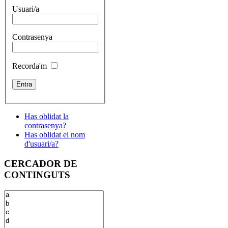
Usuari/a
Contrasenya
Recorda'm
Has oblidat la
contrasenya?
Has oblidat el nom
d'usuari/a?
CERCADOR DE
CONTINGUTS