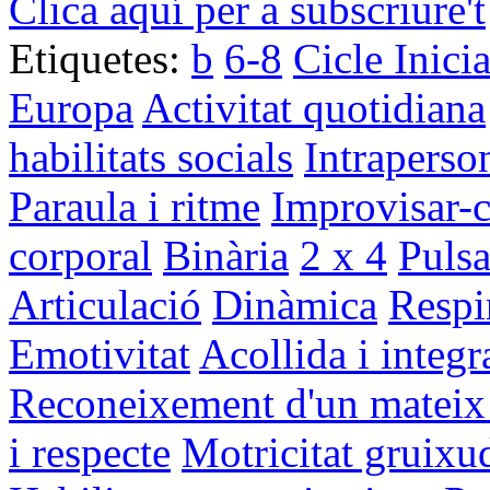
Clica aquí per a subscriure't
Etiquetes:
b
6-8
Cicle Inici
Europa
Activitat quotidiana
habilitats socials
Intraperso
Paraula i ritme
Improvisar-c
corporal
Binària
2 x 4
Pulsa
Articulació
Dinàmica
Respi
Emotivitat
Acollida i integr
Reconeixement d'un mateix i
i respecte
Motricitat gruixu