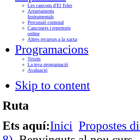
Les cançons d'El Teler
Arranjaments
Instrumentals
Percussió corporal
Cançoners i repertoris
online
Altres recursos a la xarxa
Programacions
Teixits
La teva programació
Avaluació
Skip to content
Ruta
Ets aquí:
Inici
Propostes di
8)
Benvinguts al nou curs