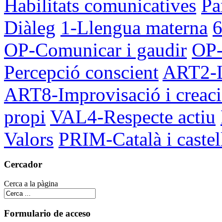
Habilitats comunicatives
Pa
Diàleg
1-Llengua materna
6
OP-Comunicar i gaudir
OP-
Percepció conscient
ART2-Ll
ART8-Improvisació i creac
propi
VAL4-Respecte actiu
Valors
PRIM-Català i castel
Cercador
Cerca a la pàgina
Formulario de acceso