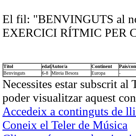
El fil: "BENVINGUTS al n
EXERCICI RÍTMIC PER
Títol
edat
Autor/a
Continent
País/co
Benvinguts
6-8
Mireia Besora
Europa
-
Necessites estar subscrit al
poder visualitzar aquest con
Accedeix a continguts de ll
Coneix el Teler de Música