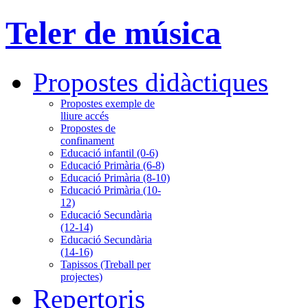
Teler de música
Propostes didàctiques
Propostes exemple de
lliure accés
Propostes de
confinament
Educació infantil (0-6)
Educació Primària (6-8)
Educació Primària (8-10)
Educació Primària (10-
12)
Educació Secundària
(12-14)
Educació Secundària
(14-16)
Tapissos (Treball per
projectes)
Repertoris