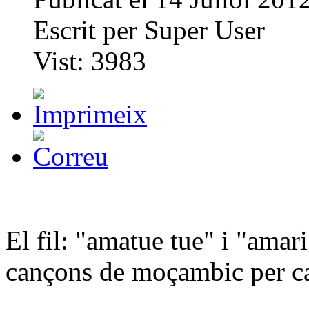
Escrit per
Super User
Vist:
3983
El fil: "amatue tue" i "amar
cançons de moçambic per can