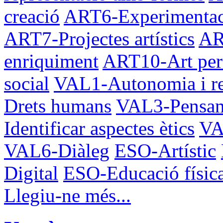
creació
ART6-Experimentaci
ART7-Projectes artístics
AR
enriquiment
ART10-Art per a
social
VAL1-Autonomia i re
Drets humans
VAL3-Pensam
Identificar aspectes ètics
VA
VAL6-Diàleg
ESO-Artístic
Digital
ESO-Educació físic
Llegiu-ne més...