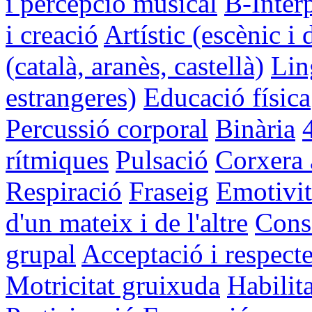
i percepció musical
B-Inter
i creació
Artístic (escènic i 
(català, aranès, castellà)
Lin
estrangeres)
Educació física
Percussió corporal
Binària
rítmiques
Pulsació
Corxera
Respiració
Fraseig
Emotivit
d'un mateix i de l'altre
Conso
grupal
Acceptació i respect
Motricitat gruixuda
Habilit