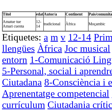
Títol
edat
Autor/a
Continent
País/comunita
Amatue tue
12-
tradicional
Àfrica
Moçambic
Amari cuenta
14
Etiquetes:
a
m
v
12-14
Prim
llengües
Àfrica
Joc musical
entorn
1-Comunicació Lingü
5-Personal, social i aprendr
Ciutadana
8-Consciència i e
Aprenentatge competencial
currículum
Ciutadania críti