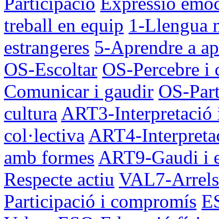
Participació
Expressió emoc
treball en equip
1-Llengua 
estrangeres
5-Aprendre a ap
OS-Escoltar
OS-Percebre i
Comunicar i gaudir
OS-Part
cultura
ART3-Interpretació 
col·lectiva
ART4-Interpretac
amb formes
ART9-Gaudi i 
Respecte actiu
VAL7-Arrels 
Participació i compromís
ES