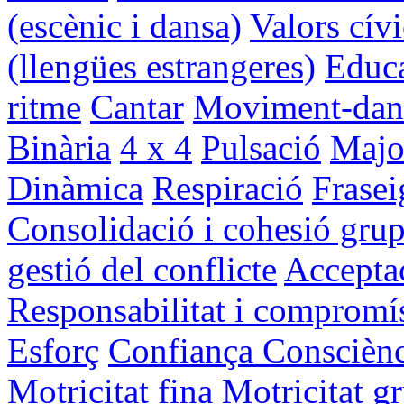
(escènic i dansa)
Valors cívi
(llengües estrangeres)
Educa
ritme
Cantar
Moviment-dan
Binària
4 x 4
Pulsació
Majo
Dinàmica
Respiració
Frasei
Consolidació i cohesió grup
gestió del conflicte
Acceptac
Responsabilitat i compromí
Esforç
Confiança
Consciènc
Motricitat fina
Motricitat g