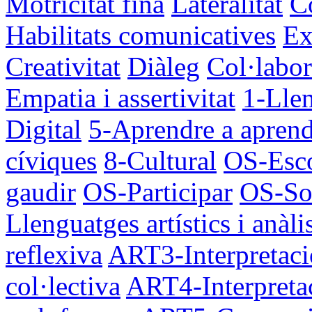
Motricitat fina
Lateralitat
C
Habilitats comunicatives
Ex
Creativitat
Diàleg
Col·labor
Empatia i assertivitat
1-Lle
Digital
5-Aprendre a apren
cíviques
8-Cultural
OS-Esco
gaudir
OS-Participar
OS-Soc
Llenguatges artístics i anàli
reflexiva
ART3-Interpretació
col·lectiva
ART4-Interpretac