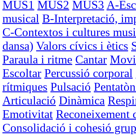
MUS1
MUS2
MUS3
A-Esco
musical
B-Interpretació, im
C-Contextos i cultures musi
dansa)
Valors cívics i ètics
Paraula i ritme
Cantar
Movi
Escoltar
Percussió corporal
rítmiques
Pulsació
Pentatòn
Articulació
Dinàmica
Respi
Emotivitat
Reconeixement d'
Consolidació i cohesió grup