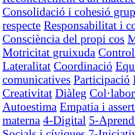
Consolidació i cohesió grup
respecte
Responsabilitat i 
Consciència del propi cos
M
Motricitat gruixuda
Control
Lateralitat
Coordinació
Equi
comunicatives
Participació
Creativitat
Diàleg
Col·labor
Autoestima
Empatia i assert
materna
4-Digital
5-Aprendr
Socials i cíviques
7-Iniciati