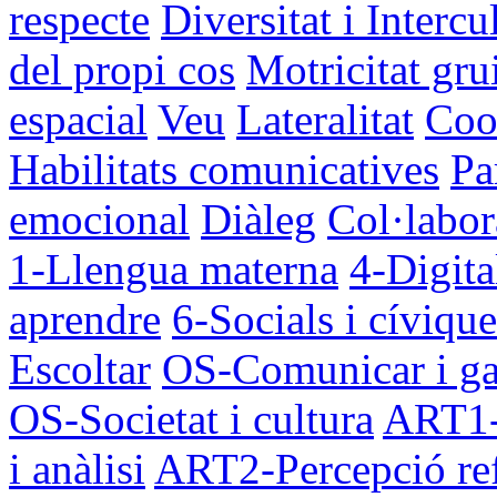
respecte
Diversitat i Intercul
del propi cos
Motricitat gr
espacial
Veu
Lateralitat
Coo
Habilitats comunicatives
Pa
emocional
Diàleg
Col·labor
1-Llengua materna
4-Digita
aprendre
6-Socials i cívique
Escoltar
OS-Comunicar i ga
OS-Societat i cultura
ART1-L
i anàlisi
ART2-Percepció ref