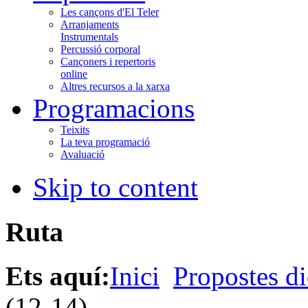
Les cançons d'El Teler
Arranjaments
Instrumentals
Percussió corporal
Cançoners i repertoris
online
Altres recursos a la xarxa
Programacions
Teixits
La teva programació
Avaluació
Skip to content
Ruta
Ets aquí:
Inici
Propostes di
(12-14)