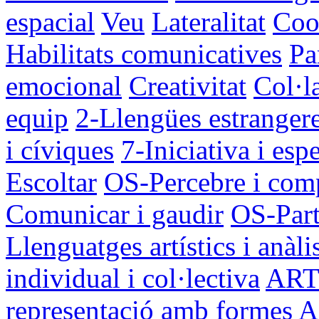
espacial
Veu
Lateralitat
Coo
Habilitats comunicatives
Pa
emocional
Creativitat
Col·la
equip
2-Llengües estranger
i cíviques
7-Iniciativa i es
Escoltar
OS-Percebre i com
Comunicar i gaudir
OS-Part
Llenguatges artístics i anàli
individual i col·lectiva
ART4
representació amb formes
A