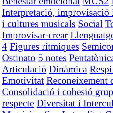
Benestar emocional
MUS2
Interpretació, improvisació 
i cultures musicals
Social
T
Improvisar-crear
Llenguatg
4
Figures rítmiques
Semicor
Ostinato
5 notes
Pentatònic
Articulació
Dinàmica
Respi
Emotivitat
Reconeixement d'
Consolidació i cohesió grup
respecte
Diversitat i Intercul