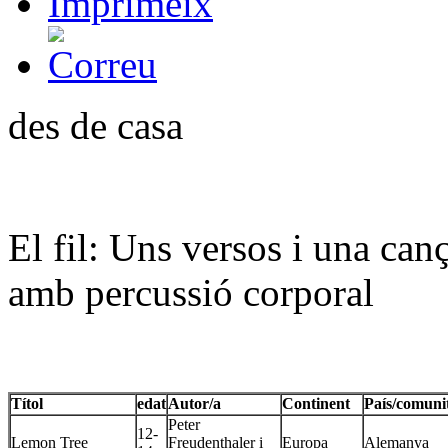
des de casa
El fil: Uns versos i una ca
amb percussió corporal
Títol
edat
Autor/a
Continent
País/comuni
Peter
12-
Lemon Tree
Freudenthaler i
Europa
Alemanya