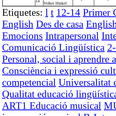
14
Volker Hinkel
Etiquetes:
l
t
12-14
Primer 
English
Des de casa
English
Emocions
Intrapersonal
Int
Comunicació Lingüística
2-
Personal, social i aprendre 
Consciència i expressió cult
competencial
Universalitat 
Qualitat educació lingüístic
ART1
Educació musical
M