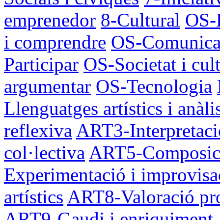
emprenedor
8-Cultural
OS-E
i comprendre
OS-Comunicar
Participar
OS-Societat i cul
argumentar
OS-Tecnologia
Llenguatges artístics i anàli
reflexiva
ART3-Interpretació
col·lectiva
ART5-Composició
Experimentació i improvisa
artístics
ART8-Valoració pro
ART9-Gaudi i enriquiment