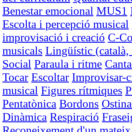
Benestar emocional
MUS1
Escolta i percepció musical
improvisació i creació
C-Con
musicals
Lingüístic (català, 
Social
Paraula i ritme
Canta
Tocar
Escoltar
Improvisar-c
musical
Figures rítmiques
P
Pentatònica
Bordons
Ostina
Dinàmica
Respiració
Frasei
Reconeixement d'un mateix i