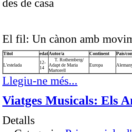
des de casa
El fil: Un cànon amb movi
Títol
edat
Autor/a
Continent
País/co
T. Rothemberg/
12-
L'estelada
Adapt de Maria
Europa
Aleman
14
Martorell
Llegiu-ne més...
Viatges Musicals: Els 
Detalls