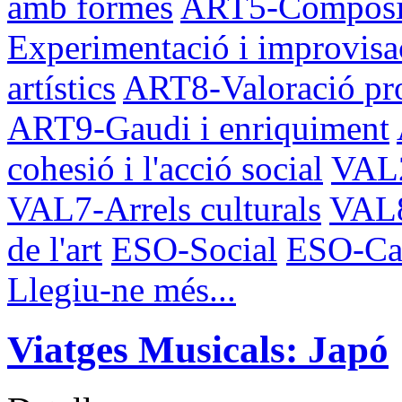
amb formes
ART5-Composic
Experimentació i improvisa
artístics
ART8-Valoració pro
ART9-Gaudi i enriquiment
cohesió i l'acció social
VAL2
VAL7-Arrels culturals
VAL8
de l'art
ESO-Social
ESO-Cata
Llegiu-ne més...
Viatges Musicals: Japó