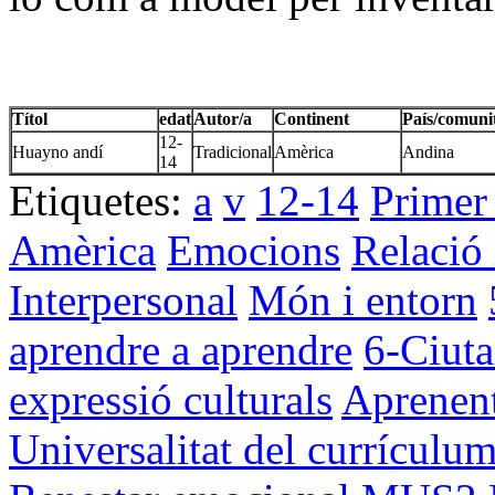
Títol
edat
Autor/a
Continent
País/comuni
12-
Huayno andí
Tradicional
Amèrica
Andina
14
Etiquetes:
a
v
12-14
Primer
Amèrica
Emocions
Relació 
Interpersonal
Món i entorn
aprendre a aprendre
6-Ciut
expressió culturals
Aprenent
Universalitat del currículu