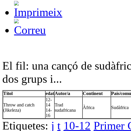
El fil: una cançó de sudàfri
dos grups i...
Títol
edat
Autor/a
Continent
País/comu
12-
Throw and catch
14
Trad
Àfrica
Sudàfrica
(Jikeleza)
14-
sudafricana
16
Etiquetes:
j
t
10-12
Primer 