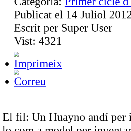
Categoria:
Primer cicle 
Publicat el
14 Juliol 201
Escrit per
Super User
Vist:
4321
El fil: Un Huayno andí per i
lo com a model per inventa