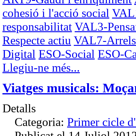
cohesió i l'acció social
VAL1
responsabilitat
VAL3-Pensa
Respecte actiu
VAL7-Arrels 
Digital
ESO-Social
ESO-Cat
Llegiu-ne més...
Viatges musicals: Moç
Detalls
Categoria:
Primer cicle 
Publicat el
14 Juliol 201