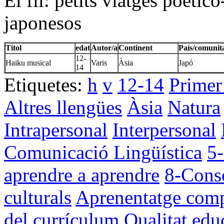
El fil: petits viatges poèti
japonesos
Títol
edat
Autor/a
Continent
País/comunit
12-
Haiku musical
Varis
Àsia
Japó
14
Etiquetes:
h
v
12-14
Primer
Altres llengües
Àsia
Natura
Intrapersonal
Interpersonal
Comunicació Lingüística
5-
aprendre a aprendre
8-Consc
culturals
Aprenentatge comp
del currículum
Qualitat edu