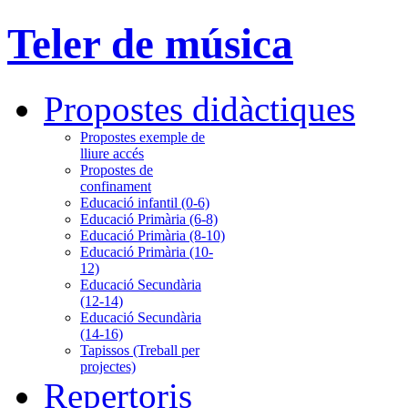
Teler de música
Propostes didàctiques
Propostes exemple de
lliure accés
Propostes de
confinament
Educació infantil (0-6)
Educació Primària (6-8)
Educació Primària (8-10)
Educació Primària (10-
12)
Educació Secundària
(12-14)
Educació Secundària
(14-16)
Tapissos (Treball per
projectes)
Repertoris