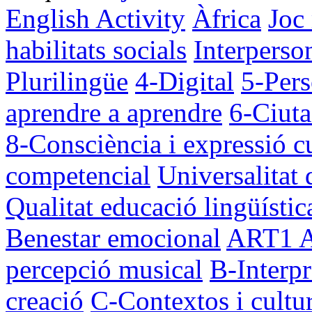
English Activity
Àfrica
Joc
habilitats socials
Interperso
Plurilingüe
4-Digital
5-Pers
aprendre a aprendre
6-Ciut
8-Consciència i expressió cu
competencial
Universalitat 
Qualitat educació lingüístic
Benestar emocional
ART1
percepció musical
B-Interpr
creació
C-Contextos i cultu