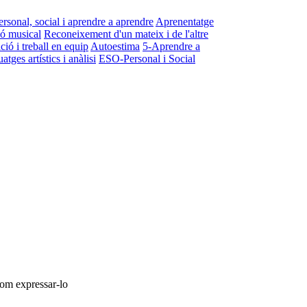
ersonal, social i aprendre a aprendre
Aprenentatge
ió musical
Reconeixement d'un mateix i de l'altre
ció i treball en equip
Autoestima
5-Aprendre a
ges artístics i anàlisi
ESO-Personal i Social
com expressar-lo