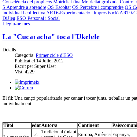
Consciència del propi cos
Motricitat fina
Motricitat gruixuda
Control 
5-Aprendre a aprendre
OS-Escoltar
OS-Percebre i comprendre
OS-Co
individual i col·lectiva
ART6-Experimentació i improvisació
ART9-Gau
Diàleg
ESO-Personal i Social
Llegiu-ne més...
La "Cucaracha" toca l'Ukelele
Detalls
Categoria:
Primer cicle d'ESO
Publicat el
14 Juliol 2012
Escrit per
Super User
Vist:
4229
El fil: Una cançó popularitzada per cantar i tocar junts, treballar un pat
individualment
Títol
edat
Autor/a
Continent
País/comuni
Tradicional (adapt.
12-
Europa, Amèrica
Espanya,