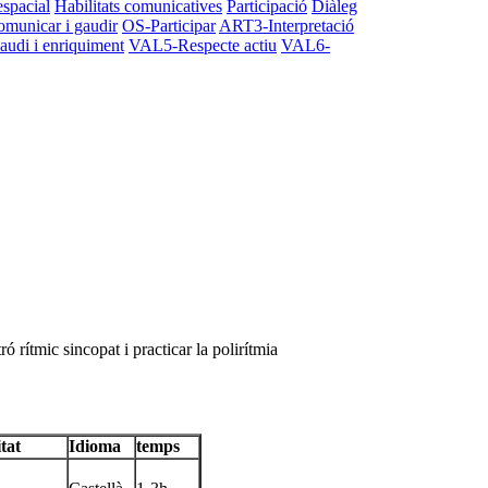
espacial
Habilitats comunicatives
Participació
Diàleg
municar i gaudir
OS-Participar
ART3-Interpretació
di i enriquiment
VAL5-Respecte actiu
VAL6-
ró rítmic sincopat i practicar la polirítmia
tat
Idioma
temps