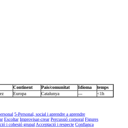
Continent
País/comunitat
Idioma
temps
ez
Europa
Catalunya
---
<1h
personal
5-Personal, social i aprendre a aprendre
ar
Escoltar
Improvisar-crear
Percussió corporal
Figures
ió i cohesió grupal
Acceptació i respecte
Confiança