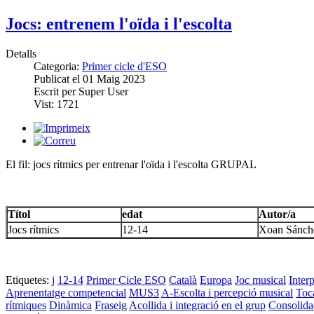
Jocs: entrenem l'oïda i l'escolta
Detalls
Categoria:
Primer cicle d'ESO
Publicat el
01 Maig 2023
Escrit per
Super User
Vist:
1721
El fil: jocs rítmics per entrenar l'oïda i l'escolta GRUPAL
Títol
edat
Autor/a
Jocs rítmics
12-14
Xoan Sánch
Etiquetes:
j
12-14
Primer Cicle ESO
Català
Europa
Joc musical
Inter
Aprenentatge competencial
MUS3
A-Escolta i percepció musical
Toc
rítmiques
Dinàmica
Fraseig
Acollida i integració en el grup
Consolidac