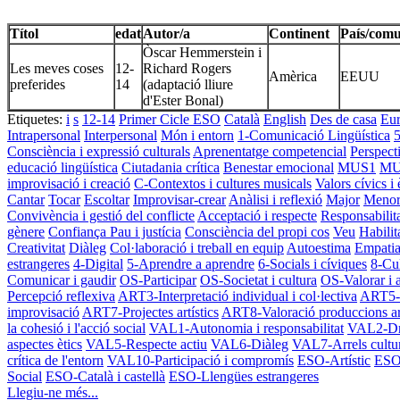
Títol
edat
Autor/a
Continent
País/comu
Òscar Hemmerstein i
Les meves coses
12-
Richard Rogers
Amèrica
EEUU
preferides
14
(adaptació lliure
d'Ester Bonal)
Etiquetes:
i
s
12-14
Primer Cicle ESO
Català
English
Des de casa
Eu
Intrapersonal
Interpersonal
Món i entorn
1-Comunicació Lingüística
5
Consciència i expressió culturals
Aprenentatge competencial
Perspect
educació lingüística
Ciutadania crítica
Benestar emocional
MUS1
MU
improvisació i creació
C-Contextos i cultures musicals
Valors cívics i 
Cantar
Tocar
Escoltar
Improvisar-crear
Anàlisi i reflexió
Major
Meno
Convivència i gestió del conflicte
Acceptació i respecte
Responsabilit
gènere
Confiança
Pau i justícia
Consciència del propi cos
Veu
Habilit
Creativitat
Diàleg
Col·laboració i treball en equip
Autoestima
Empatia 
estrangeres
4-Digital
5-Aprendre a aprendre
6-Socials i cíviques
8-Cul
Comunicar i gaudir
OS-Participar
OS-Societat i cultura
OS-Valorar i 
Percepció reflexiva
ART3-Interpretació individual i col·lectiva
ART5-C
improvisació
ART7-Projectes artístics
ART8-Valoració produccions art
la cohesió i l'acció social
VAL1-Autonomia i responsabilitat
VAL2-Dr
aspectes ètics
VAL5-Respecte actiu
VAL6-Diàleg
VAL7-Arrels cultur
crítica de l'entorn
VAL10-Participació i compromís
ESO-Artístic
ESO
Social
ESO-Català i castellà
ESO-Llengües estrangeres
Llegiu-ne més...