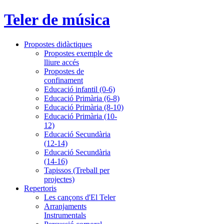
Teler de música
Propostes didàctiques
Propostes exemple de
lliure accés
Propostes de
confinament
Educació infantil (0-6)
Educació Primària (6-8)
Educació Primària (8-10)
Educació Primària (10-
12)
Educació Secundària
(12-14)
Educació Secundària
(14-16)
Tapissos (Treball per
projectes)
Repertoris
Les cançons d'El Teler
Arranjaments
Instrumentals