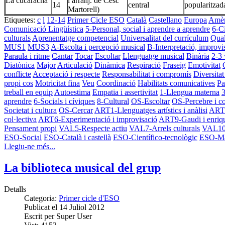
La cucaracha
i arranj. de Cesc
14
central
popularitzad
Martorell)
Etiquetes:
c
l
12-14
Primer Cicle ESO
Català
Castellano
Europa
Amèr
Comunicació Lingüística
5-Personal, social i aprendre a aprendre
6-C
culturals
Aprenentatge competencial
Universalitat del currículum
Qual
MUS1
MUS3
A-Escolta i percepció musical
B-Interpretació, improvis
Paraula i ritme
Cantar
Tocar
Escoltar
Llenguatge musical
Binària
2-3 
Diatònica
Major
Articulació
Dinàmica
Respiració
Fraseig
Emotivitat
conflicte
Acceptació i respecte
Responsabilitat i compromís
Diversitat 
propi cos
Motricitat fina
Veu
Coordinació
Habilitats comunicatives
Pa
treball en equip
Autoestima
Empatia i assertivitat
1-Llengua materna
3
aprendre
6-Socials i cíviques
8-Cultural
OS-Escoltar
OS-Percebre i c
Societat i cultura
OS-Cercar
ART1-Llenguatges artístics i anàlisi
ART2
col·lectiva
ART6-Experimentació i improvisació
ART9-Gaudi i enriq
Pensament propi
VAL5-Respecte actiu
VAL7-Arrels culturals
VAL10-
ESO-Social
ESO-Català i castellà
ESO-Científico-tecnològic
ESO-Ma
Llegiu-ne més...
La biblioteca musical del grup
Detalls
Categoria:
Primer cicle d'ESO
Publicat el
14 Juliol 2012
Escrit per
Super User