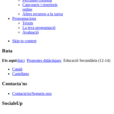
Percussió corporal
Cançoners i repertoris
online
Altres recursos a la xarxa
Programacions
Teixits
La teva programació
Avaluació
Skip to content
Ruta
Ets aquí:
Inici
Propostes didàctiques
Educació Secundària (12-14)
Català
Castellano
Contacta'ns
Contacta'ns/Segueix-nos
SocialsUp