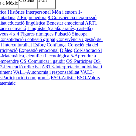
Castellà
1-3h
a a Mèxic
ica
Històries
Interpersonal
Món i entorn
1-
iutadana
7-Emprenedora
8-Consciència i expressió
itat educació lingüística
Benestar emocional
ART1
ació i creació
Lingüístic (català, aranès, castellà)
veus
4 x 4
Figures rítmiques
Pulsació
Síncopa
Consolidació i cohesió grupal
Convivència i gestió del
i Interculturalitat
Esforç
Confiança
Consciència del
rticipació
Expressió emocional
Diàleg
Col·laboració i
-Matemàtica, científica i tecnològica
5-Aprendre a
omprendre
OS-Comunicar i gaudir
OS-Participar
OS-
-Percepció reflexiva
ART3-Interpretació individual i
uiment
VAL1-Autonomia i responsabilitat
VAL3-
Participació i compromís
ESO-Artístic
ESO-Valors
temàtic