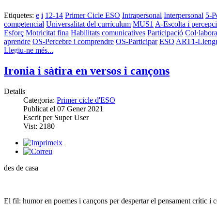
Etiquetes:
e
i
12-14
Primer Cicle ESO
Intrapersonal
Interpersonal
5-P
competencial
Universalitat del currículum
MUS1
A-Escolta i percepc
Esforç
Motricitat fina
Habilitats comunicatives
Participació
Col·labora
aprendre
OS-Percebre i comprendre
OS-Participar
ESO
ART1-Llenguat
Llegiu-ne més...
Ironia i sàtira en versos i cançons
Detalls
Categoria:
Primer cicle d'ESO
Publicat el
07 Gener 2021
Escrit per
Super User
Vist:
2180
des de casa
El fil: humor en poemes i cançons per despertar el pensament crític i 