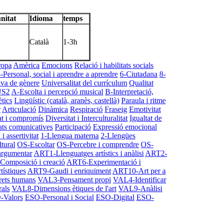
nitat
Idioma
temps
Català
1-3h
ropa
Amèrica
Emocions
Relació i habilitats socials
-Personal, social i aprendre a aprendre
6-Ciutadana
8-
iva de gènere
Universalitat del currículum
Qualitat
S2
A-Escolta i percepció musical
B-Interpretació,
ètics
Lingüístic (català, aranès, castellà)
Paraula i ritme
r
Articulació
Dinàmica
Respiració
Fraseig
Emotivitat
at i compromís
Diversitat i Interculturalitat
Igualtat de
ats comunicatives
Participació
Expressió emocional
i assertivitat
1-Llengua materna
2-Llengües
tural
OS-Escoltar
OS-Percebre i comprendre
OS-
argumentar
ART1-Llenguatges artístics i anàlisi
ART2-
omposició i creació
ART6-Experimentació i
ístiques
ART9-Gaudi i enriquiment
ART10-Art per a
ets humans
VAL3-Pensament propi
VAL4-Identificar
als
VAL8-Dimensions ètiques de l'art
VAL9-Anàlisi
-Valors
ESO-Personal i Social
ESO-Digital
ESO-