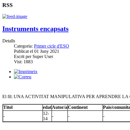
RSS
Instruments encapsats
Detalls
Categoria:
Primer cicle d'ESO
Publicat el
01 Juny 2021
Escrit per
Super User
Vist:
1883
El fil: UNA ACTIVITAT MANIPULATIVA PER APRENDRE L
Títol
edat
Autor/a
Continent
País/comunita
12-
-
-
-
-
14