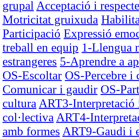
grupal
Acceptació i respect
Motricitat gruixuda
Habilit
Participació
Expressió emoc
treball en equip
1-Llengua 
estrangeres
5-Aprendre a ap
OS-Escoltar
OS-Percebre i
Comunicar i gaudir
OS-Part
cultura
ART3-Interpretació 
col·lectiva
ART4-Interpretac
amb formes
ART9-Gaudi i 