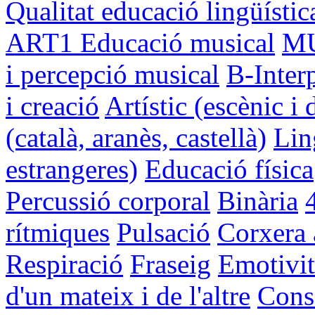
Qualitat educació lingüístic
ART1
Educació musical
M
i percepció musical
B-Inter
i creació
Artístic (escènic i 
(català, aranès, castellà)
Lin
estrangeres)
Educació física
Percussió corporal
Binària
rítmiques
Pulsació
Corxera
Respiració
Fraseig
Emotivit
d'un mateix i de l'altre
Conso