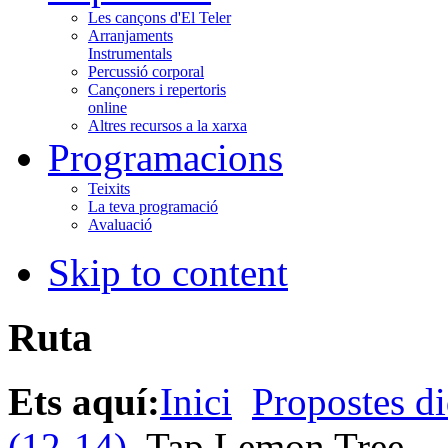
Les cançons d'El Teler
Arranjaments
Instrumentals
Percussió corporal
Cançoners i repertoris
online
Altres recursos a la xarxa
Programacions
Teixits
La teva programació
Avaluació
Skip to content
Ruta
Ets aquí:
Inici
Propostes di
(12-14)
Tap Lemon Tree