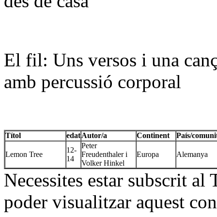
des de casa
El fil: Uns versos i una ca
amb percussió corporal
Títol
edat
Autor/a
Continent
País/comuni
Peter
12-
Lemon Tree
Freudenthaler i
Europa
Alemanya
14
Volker Hinkel
Necessites estar subscrit al
poder visualitzar aquest con