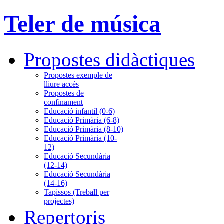
Teler de música
Propostes didàctiques
Propostes exemple de
lliure accés
Propostes de
confinament
Educació infantil (0-6)
Educació Primària (6-8)
Educació Primària (8-10)
Educació Primària (10-
12)
Educació Secundària
(12-14)
Educació Secundària
(14-16)
Tapissos (Treball per
projectes)
Repertoris