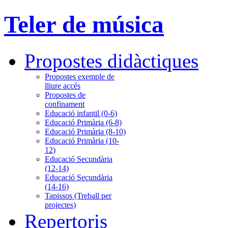
Teler de música
Propostes didàctiques
Propostes exemple de
lliure accés
Propostes de
confinament
Educació infantil (0-6)
Educació Primària (6-8)
Educació Primària (8-10)
Educació Primària (10-
12)
Educació Secundària
(12-14)
Educació Secundària
(14-16)
Tapissos (Treball per
projectes)
Repertoris