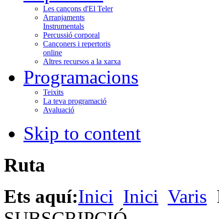
Les cançons d'El Teler
Arranjaments
Instrumentals
Percussió corporal
Cançoners i repertoris
online
Altres recursos a la xarxa
Programacions
Teixits
La teva programació
Avaluació
Skip to content
Ruta
Ets aquí:
Inici
Inici
Varis
SUBSCRIPCIÓ