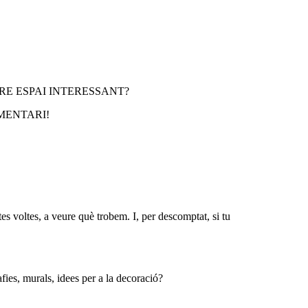
E ESPAI INTERESSANT?
MENTARI!
 voltes, a veure què trobem. I, per descomptat, si tu
fies, murals, idees per a la decoració?