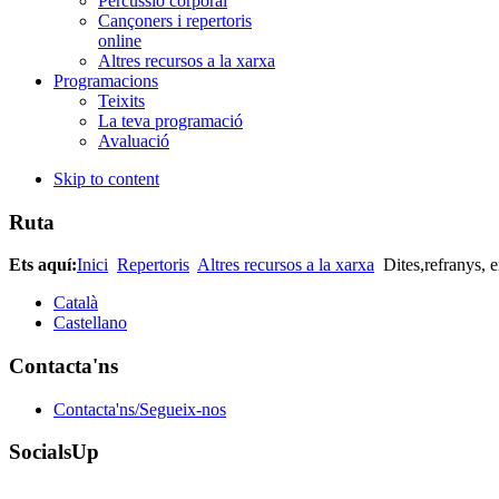
Percussió corporal
Cançoners i repertoris
online
Altres recursos a la xarxa
Programacions
Teixits
La teva programació
Avaluació
Skip to content
Ruta
Ets aquí:
Inici
Repertoris
Altres recursos a la xarxa
Dites,refranys, e
Català
Castellano
Contacta'ns
Contacta'ns/Segueix-nos
SocialsUp