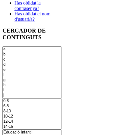
Has oblidat la
contrasenya?
Has oblidat el nom
d'usuari/a?
CERCADOR DE
CONTINGUTS