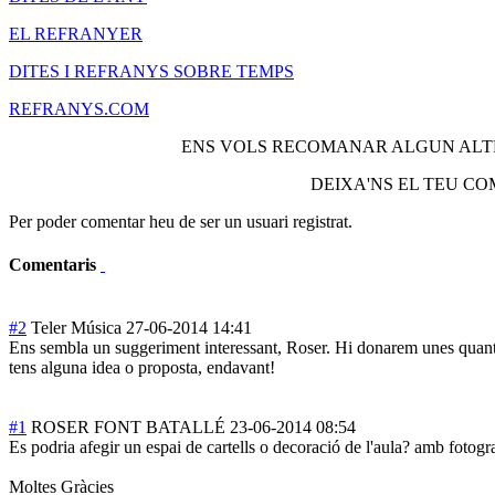
EL REFRANYER
DITES I REFRANYS SOBRE TEMPS
REFRANYS.COM
ENS VOLS RECOMANAR ALGUN ALTR
DEIXA'NS EL TEU CO
Per poder comentar heu de ser un usuari registrat.
Comentaris
#2
Teler Música
27-06-2014 14:41
Ens sembla un suggeriment interessant, Roser. Hi donarem unes quantes
tens alguna idea o proposta, endavant!
#1
ROSER FONT BATALLÉ
23-06-2014 08:54
Es podria afegir un espai de cartells o decoració de l'aula? amb fotogra
Moltes Gràcies