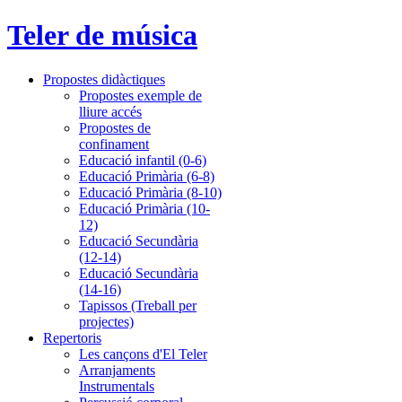
Teler de música
Propostes didàctiques
Propostes exemple de
lliure accés
Propostes de
confinament
Educació infantil (0-6)
Educació Primària (6-8)
Educació Primària (8-10)
Educació Primària (10-
12)
Educació Secundària
(12-14)
Educació Secundària
(14-16)
Tapissos (Treball per
projectes)
Repertoris
Les cançons d'El Teler
Arranjaments
Instrumentals