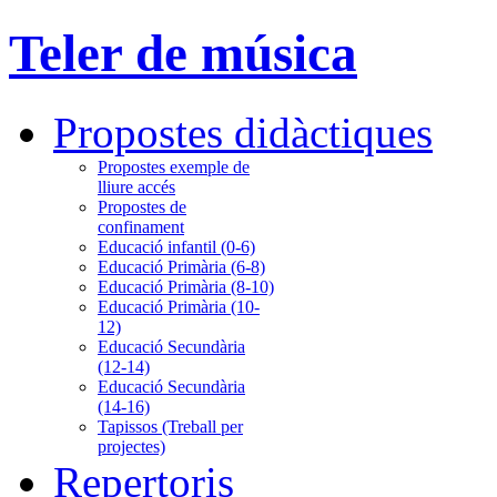
Teler de música
Propostes didàctiques
Propostes exemple de
lliure accés
Propostes de
confinament
Educació infantil (0-6)
Educació Primària (6-8)
Educació Primària (8-10)
Educació Primària (10-
12)
Educació Secundària
(12-14)
Educació Secundària
(14-16)
Tapissos (Treball per
projectes)
Repertoris