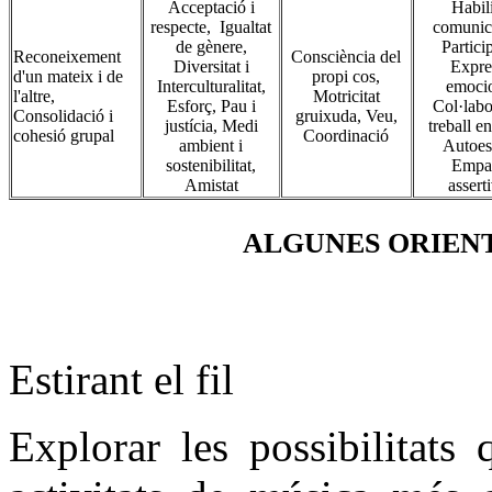
Acceptació i
Habili
respecte, Igualtat
comunica
de gènere,
Partici
Reconeixement
Consciència del
Diversitat i
Expre
d'un mateix i de
propi cos,
Interculturalitat,
emocio
l'altre,
Motricitat
Esforç, Pau i
Col·labo
Consolidació i
gruixuda, Veu,
justícia, Medi
treball e
cohesió grupal
Coordinació
ambient i
Autoes
sostenibilitat,
Empat
Amistat
asserti
ALGUNES ORIENT
Estirant el fil
Explorar les possibilitats