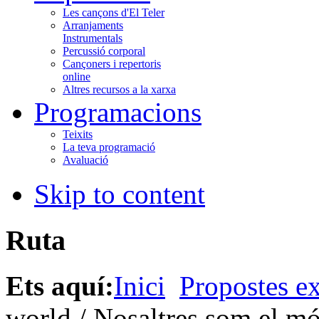
Les cançons d'El Teler
Arranjaments
Instrumentals
Percussió corporal
Cançoners i repertoris
online
Altres recursos a la xarxa
Programacions
Teixits
La teva programació
Avaluació
Skip to content
Ruta
Ets aquí:
Inici
Propostes ex
world / Nosaltres som el mó