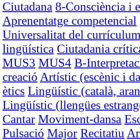
Ciutadana
8-Consciència i e
Aprenentatge competencial
Universalitat del currículu
lingüística
Ciutadania crític
MUS3
MUS4
B-Interpretac
creació
Artístic (escènic i d
ètics
Lingüístic (català, aran
Lingüístic (llengües estrang
Cantar
Moviment-dansa
Esc
Pulsació
Major
Recitatiu
Ar