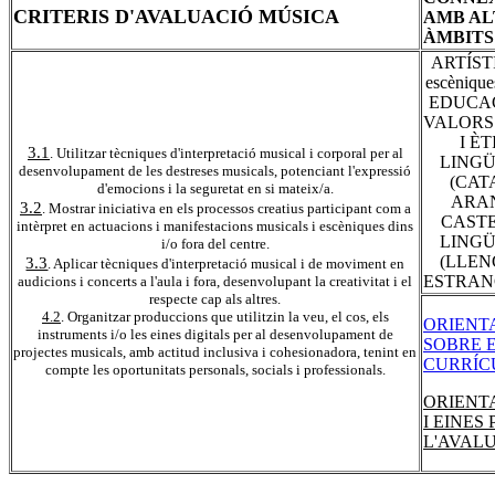
CRITERIS D'AVALUACIÓ MÚSICA
AMB AL
ÀMBITS
ARTÍSTIC
escènique
EDUCA
VALORS
I ÈT
3.1
. Utilitzar tècniques d'interpretació musical i corporal per al
LINGÜ
desenvolupament de les destreses musicals, potenciant l'expressió
(CAT
d'emocions i la seguretat en si mateix/a.
ARA
3.2
. Mostrar iniciativa en els processos creatius participant com a
CAST
intèrpret en actuacions i manifestacions musicals i escèniques dins
LINGÜ
i/o fora del centre.
(LLE
3.3
. Aplicar tècniques d'interpretació musical i de moviment en
ESTRAN
audicions i concerts a l'aula i fora, desenvolupant la creativitat i el
respecte cap als altres.
4.2
. Organitzar produccions que utilitzin la veu, el cos, els
ORIENT
instruments i/o les eines digitals per al desenvolupament de
SOBRE 
projectes musicals, amb actitud inclusiva i cohesionadora, tenint en
CURRÍ
compte les oportunitats personals, socials i professionals.
ORIENT
I EINES 
L'AVAL