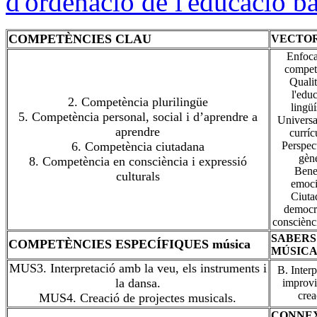
d'ordenació de l'educació b
COMPETÈNCIES CLAU
VECTO
Enfoc
compet
Qualit
l'edu
2. Competència plurilingüe
lingüí
5. Competència personal, social i d’aprendre a
Universal
aprendre
currí
6. Competència ciutadana
Perspec
gèn
8. Competència en consciència i expressió
Bene
culturals
emoci
Ciuta
democrà
consciènc
SABERS
COMPETÈNCIES ESPECÍFIQUES música
MÚSIC
MUS3. Interpretació amb la veu, els instruments i
B. Interp
la dansa.
improvi
crea
MUS4. Creació de projectes musicals.
CONNE