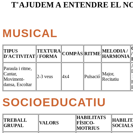
T'AJUDEM A ENTENDRE EL 
MUSICAL
TIPUS
TEXTURA
MELODIA /
COMPÀS
RITME
/
D'ACTIVITAT
/ FORMA
HARMONIA
Paraula i ritme,
Cantar,
Major,
2-3 veus
4x4
Pulsació
Moviment-
Recitatiu
dansa, Escoltar
SOCIOEDUCATIU
HABILITATS
TREBALL
HABILIT
VALORS
FÍSICO-
GRUPAL
SOCIAL
MOTRIUS