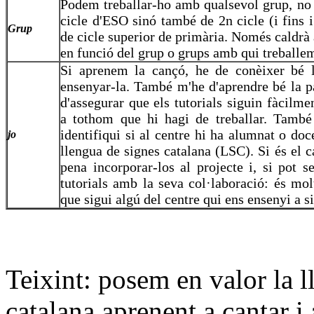
Podem treballar-ho amb qualsevol grup, no
cicle d'ESO sinó també de 2n cicle (i fins 
Grup
de cicle superior de primària. Només caldrà a
en funció del grup o grups amb qui treballe
Si aprenem la cançó, he de conèixer bé l
ensenyar-la. També m'he d'aprendre bé la p
d'assegurar que els tutorials siguin fàcilme
a tothom que hi hagi de treballar. També
identifiqui si al centre hi ha alumnat o doc
jo
llengua de signes catalana (LSC). Si és el c
pena incorporar-los al projecte i, si pot s
tutorials amb la seva col·laboració: és mol
que sigui algú del centre qui ens ensenyi a s
Teixint: posem en valor la l
catalana aprenent a cantar i