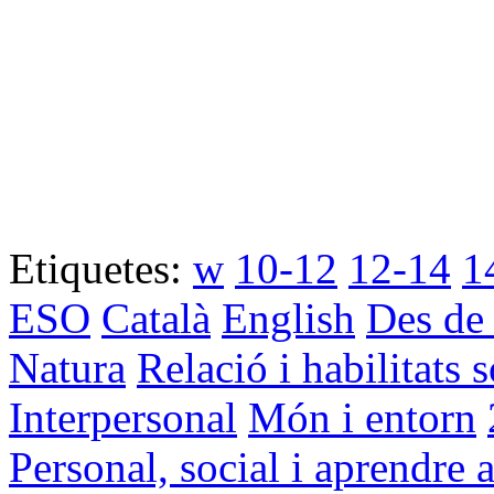
Etiquetes:
w
10-12
12-14
1
ESO
Català
English
Des de
Natura
Relació i habilitats s
Interpersonal
Món i entorn
Personal, social i aprendre 