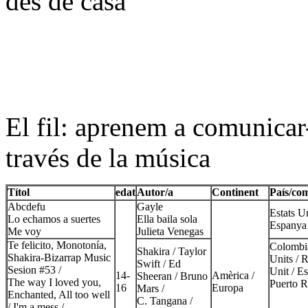
des de casa
El fil: aprenem a comunicar
través de la música
Títol
edat
Autor/a
Continent
País/co
Abcdefu
Gayle
Estats Un
Lo echamos a suertes
Ella baila sola
Espanya
Me voy
Julieta Venegas
Te felicito, Monotonía,
Colombia
Shakira / Taylor
Shakira-Bizarrap Music
Units / 
Swift / Ed
Sesion #53 /
Unit / E
14-
Amèrica /
Sheeran / Bruno
The way I loved you,
Puerto R
16
Europa
Mars /
Enchanted, All too well
C. Tangana /
/ I'm a mess /