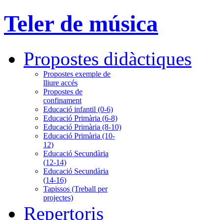
Teler de música
Propostes didàctiques
Propostes exemple de
lliure accés
Propostes de
confinament
Educació infantil (0-6)
Educació Primària (6-8)
Educació Primària (8-10)
Educació Primària (10-
12)
Educació Secundària
(12-14)
Educació Secundària
(14-16)
Tapissos (Treball per
projectes)
Repertoris