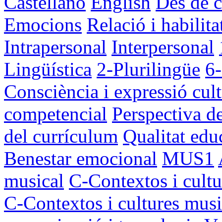
Castellano
English
Des de c
Emocions
Relació i habilita
Intrapersonal
Interpersonal
Lingüística
2-Plurilingüe
6
Consciència i expressió cult
competencial
Perspectiva d
del currículum
Qualitat edu
Benestar emocional
MUS1
musical
C-Contextos i cultu
C-Contextos i cultures musi