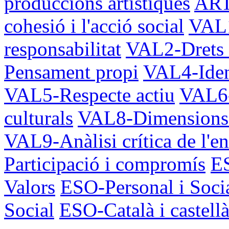
produccions artístiques
ART1
cohesió i l'acció social
VAL1
responsabilitat
VAL2-Drets
Pensament propi
VAL4-Ident
VAL5-Respecte actiu
VAL6-
culturals
VAL8-Dimensions è
VAL9-Anàlisi crítica de l'e
Participació i compromís
ES
Valors
ESO-Personal i Soci
Social
ESO-Català i castell