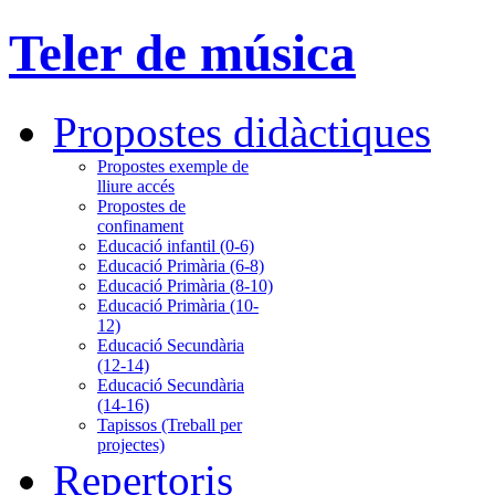
Teler de música
Propostes didàctiques
Propostes exemple de
lliure accés
Propostes de
confinament
Educació infantil (0-6)
Educació Primària (6-8)
Educació Primària (8-10)
Educació Primària (10-
12)
Educació Secundària
(12-14)
Educació Secundària
(14-16)
Tapissos (Treball per
projectes)
Repertoris