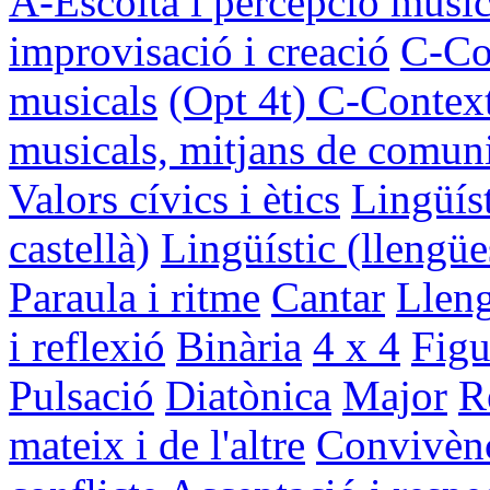
A-Escolta i percepció music
improvisació i creació
C-Con
musicals
(Opt 4t) C-Context
musicals, mitjans de comuni
Valors cívics i ètics
Lingüíst
castellà)
Lingüístic (llengüe
Paraula i ritme
Cantar
Lleng
i reflexió
Binària
4 x 4
Figu
Pulsació
Diatònica
Major
R
mateix i de l'altre
Convivènc