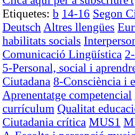
Etiquetes:
b
14-16
Segon C
Deutsch
Altres llengües
Eur
habilitats socials
Interperso
Comunicació Lingüística
2-
5-Personal, social i aprendr
Ciutadana
8-Consciència i e
Aprenentatge competencial
currículum
Qualitat educaci
Ciutadania crítica
MUS1
M