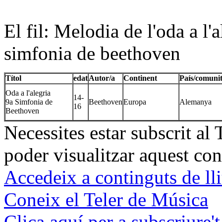
El fil: Melodia de l'oda a l'a
simfonia de beethoven
Títol
edat
Autor/a
Continent
País/comunit
Oda a l'alegria
14-
9a Simfonia de
Beethoven
Europa
Alemanya
16
Beethoven
Necessites estar subscrit al
poder visualitzar aquest con
Accedeix a continguts de ll
Coneix el Teler de Música
Clica aquí per a subscriure't