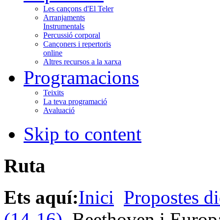
Les cançons d'El Teler
Arranjaments
Instrumentals
Percussió corporal
Cançoners i repertoris
online
Altres recursos a la xarxa
Programacions
Teixits
La teva programació
Avaluació
Skip to content
Ruta
Ets aquí:
Inici
Propostes di
(14-16)
Beethoven i Europ