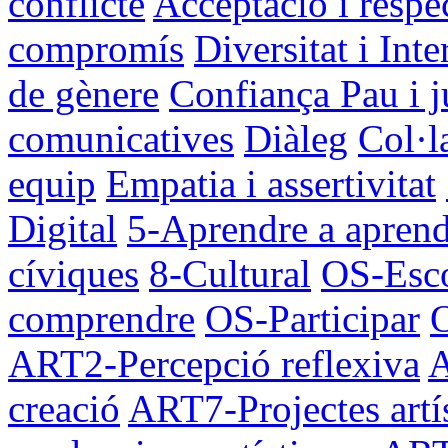
conflicte
Acceptació i respe
compromís
Diversitat i Inte
de gènere
Confiança
Pau i j
comunicatives
Diàleg
Col·l
equip
Empatia i assertivitat
Digital
5-Aprendre a apren
cíviques
8-Cultural
OS-Esco
comprendre
OS-Participar
O
ART2-Percepció reflexiva
A
creació
ART7-Projectes artís