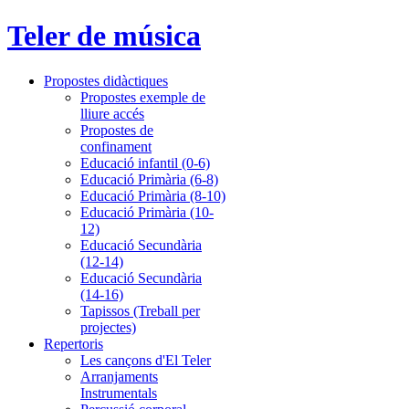
Teler de música
Propostes didàctiques
Propostes exemple de
lliure accés
Propostes de
confinament
Educació infantil (0-6)
Educació Primària (6-8)
Educació Primària (8-10)
Educació Primària (10-
12)
Educació Secundària
(12-14)
Educació Secundària
(14-16)
Tapissos (Treball per
projectes)
Repertoris
Les cançons d'El Teler
Arranjaments
Instrumentals