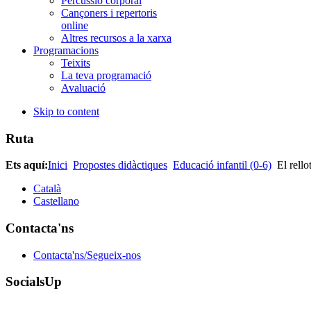
Percussió corporal
Cançoners i repertoris
online
Altres recursos a la xarxa
Programacions
Teixits
La teva programació
Avaluació
Skip to content
Ruta
Ets aquí:
Inici
Propostes didàctiques
Educació infantil (0-6)
El rello
Català
Castellano
Contacta'ns
Contacta'ns/Segueix-nos
SocialsUp