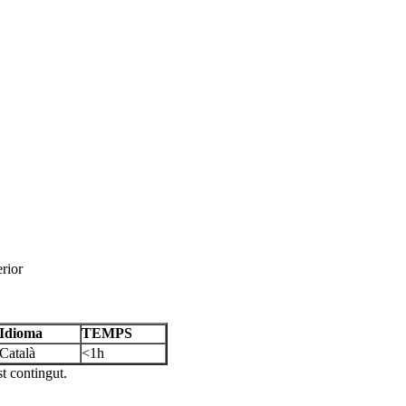
erior
Idioma
TEMPS
Català
<1h
st contingut.