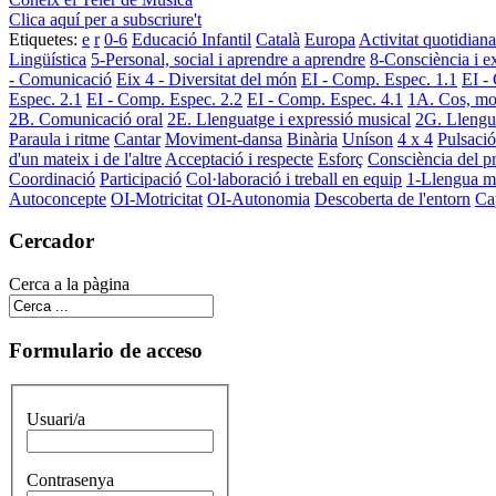
Clica aquí per a subscriure't
Etiquetes:
e
r
0-6
Educació Infantil
Català
Europa
Activitat quotidiana
Lingüística
5-Personal, social i aprendre a aprendre
8-Consciència i ex
- Comunicació
Eix 4 - Diversitat del món
EI - Comp. Espec. 1.1
EI -
Espec. 2.1
EI - Comp. Espec. 2.2
EI - Comp. Espec. 4.1
1A. Cos, mo
2B. Comunicació oral
2E. Llenguatge i expressió musical
2G. Llengua
Paraula i ritme
Cantar
Moviment-dansa
Binària
Uníson
4 x 4
Pulsació
d'un mateix i de l'altre
Acceptació i respecte
Esforç
Consciència del p
Coordinació
Participació
Col·laboració i treball en equip
1-Llengua m
Autoconcepte
OI-Motricitat
OI-Autonomia
Descoberta de l'entorn
Ca
Cercador
Cerca a la pàgina
Formulario de acceso
Usuari/a
Contrasenya