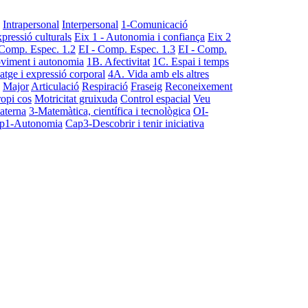
Intrapersonal
Interpersonal
1-Comunicació
pressió culturals
Eix 1 - Autonomia i confiança
Eix 2
 Comp. Espec. 1.2
EI - Comp. Espec. 1.3
EI - Comp.
viment i autonomia
1B. Afectivitat
1C. Espai i temps
tge i expressió corporal
4A. Vida amb els altres
Major
Articulació
Respiració
Fraseig
Reconeixement
ropi cos
Motricitat gruixuda
Control espacial
Veu
aterna
3-Matemàtica, científica i tecnològica
OI-
p1-Autonomia
Cap3-Descobrir i tenir iniciativa