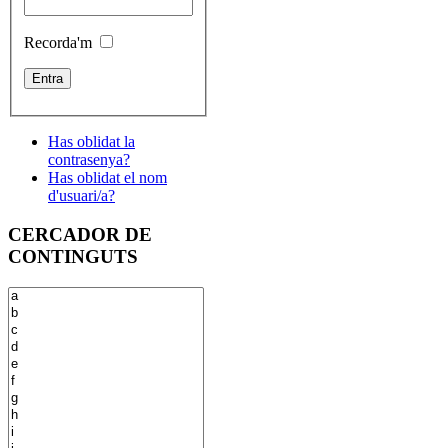
Recorda'm
Has oblidat la
contrasenya?
Has oblidat el nom
d'usuari/a?
CERCADOR DE
CONTINGUTS