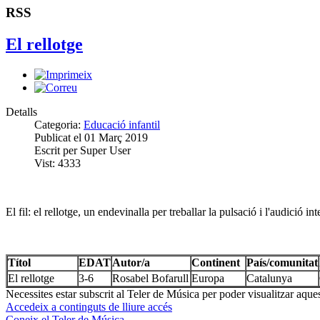
RSS
El rellotge
Detalls
Categoria:
Educació infantil
Publicat el
01 Març 2019
Escrit per
Super User
Vist:
4333
El fil: el rellotge, un endevinalla per treballar la pulsació i l'audició int
Títol
EDAT
Autor/a
Continent
País/comunitat
El rellotge
3-6
Rosabel Bofarull
Europa
Catalunya
Necessites estar subscrit al Teler de Música per poder visualitzar aque
Accedeix a continguts de lliure accés
Coneix el Teler de Música