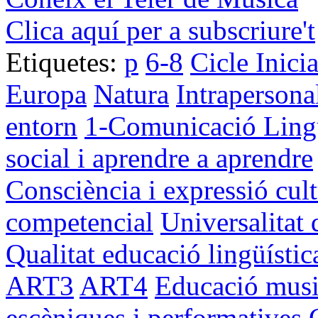
Clica aquí per a subscriure't
Etiquetes:
p
6-8
Cicle Inici
Europa
Natura
Intrapersona
entorn
1-Comunicació Lingü
social i aprendre a aprendre
Consciència i expressió cult
competencial
Universalitat 
Qualitat educació lingüístic
ART3
ART4
Educació musi
escèniques i performatives