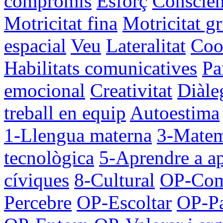
compromís
Esforç
Conscièn
Motricitat fina
Motricitat g
espacial
Veu
Lateralitat
Coo
Habilitats comunicatives
Pa
emocional
Creativitat
Diàle
treball en equip
Autoestima
1-Llengua materna
3-Matemà
tecnològica
5-Aprendre a a
cíviques
8-Cultural
OP-Comu
Percebre
OP-Escoltar
OP-Pa