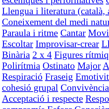
Llengua i literatura (català, 
Coneixement del medi natural
Paraula i ritme
Cantar
Movi
Escoltar
Improvisar-crear
L
Binària
2 x 4
Figures rítmi
Polirítmia
Ostinato
Major
A
Respiració
Fraseig
Emotivit
cohesió grupal
Convivència 
Acceptació i respecte
Respon