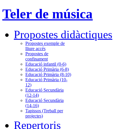
Teler de música
Propostes didàctiques
Propostes exemple de
lliure accés
Propostes de
confinament
Educació infantil (0-6)
Educació Primària (6-8)
Educació Primària (8-10)
Educació Primària (10-
12)
Educació Secundària
(12-14)
Educació Secundària
(14-16)
Tapissos (Treball per
projectes)
Repertoris