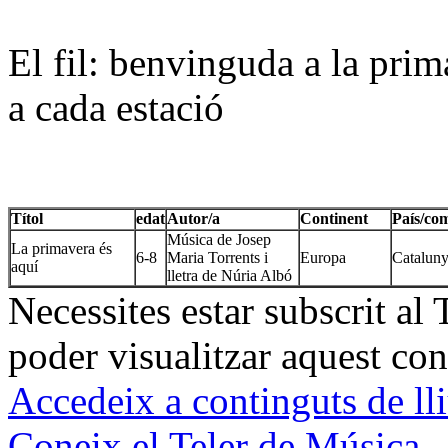
El fil: benvinguda a la pri
a cada estació
Títol
edat
Autor/a
Continent
País/co
Música de Josep
La primavera és
6-8
Maria Torrents i
Europa
Catalun
aquí
lletra de Núria Albó
Necessites estar subscrit al
poder visualitzar aquest con
Accedeix a continguts de ll
Coneix el Teler de Música