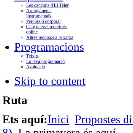
Les cançons d'El Teler
Arranjaments
Instrumentals
Percussió corporal
Cançoners i repertoris
online
Altres recursos a la xarxa
Programacions
Teixits
La teva programació
Avaluació
Skip to content
Ruta
Ets aquí:
Inici
Propostes di
8)
La primavera és aquí