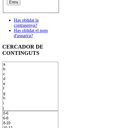
Has oblidat la
contrasenya?
Has oblidat el nom
d'usuari/a?
CERCADOR DE
CONTINGUTS