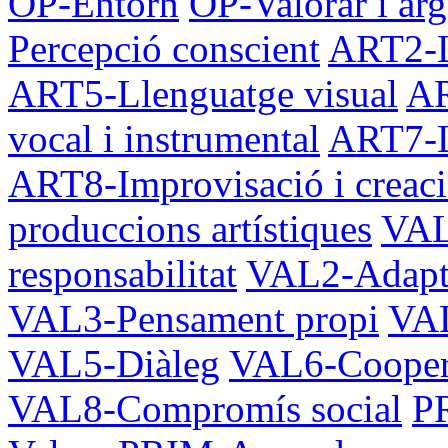
OP-Entorn
OP-Valorar i ar
Percepció conscient
ART2-Ll
ART5-Llenguatge visual
AR
vocal i instrumental
ART7-L
ART8-Improvisació i creac
produccions artístiques
VAL
responsabilitat
VAL2-Adapta
VAL3-Pensament propi
VAL
VAL5-Diàleg
VAL6-Coopera
VAL8-Compromís social
PR