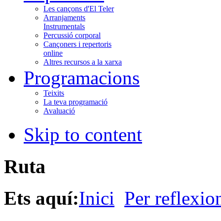
Les cançons d'El Teler
Arranjaments
Instrumentals
Percussió corporal
Cançoners i repertoris
online
Altres recursos a la xarxa
Programacions
Teixits
La teva programació
Avaluació
Skip to content
Ruta
Ets aquí:
Inici
Per reflexio