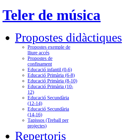
Teler de música
Propostes didàctiques
Propostes exemple de
lliure accés
Propostes de
confinament
Educació infantil (0-6)
Educació Primària (6-8)
Educació Primària (8-10)
Educació Primària (10-
12)
Educació Secundària
(12-14)
Educació Secundària
(14-16)
Tapissos (Treball per
projectes)
Repertoris