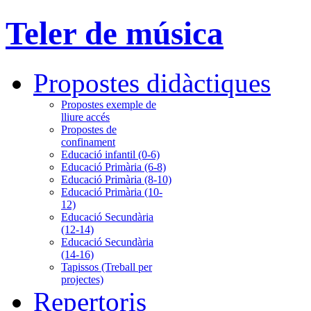
Teler de música
Propostes didàctiques
Propostes exemple de
lliure accés
Propostes de
confinament
Educació infantil (0-6)
Educació Primària (6-8)
Educació Primària (8-10)
Educació Primària (10-
12)
Educació Secundària
(12-14)
Educació Secundària
(14-16)
Tapissos (Treball per
projectes)
Repertoris