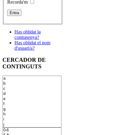
Recorda'm
Has oblidat la
contrasenya?
Has oblidat el nom
d'usuari/a?
CERCADOR DE
CONTINGUTS