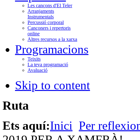
Les cançons d'El Teler
Arranjaments
Instrumentals
Percussió corporal
Cançoners i repertoris
online
Altres recursos a la xarxa
Programacions
Teixits
La teva programació
Avaluació
Skip to content
Ruta
Ets aquí:
Inici
Per reflexio
2019 PER A XAMFRÀ!