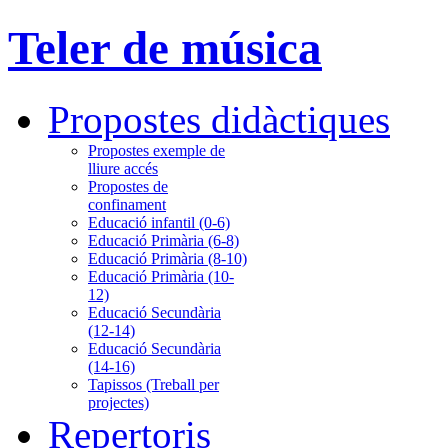
Teler de música
Propostes didàctiques
Propostes exemple de
lliure accés
Propostes de
confinament
Educació infantil (0-6)
Educació Primària (6-8)
Educació Primària (8-10)
Educació Primària (10-
12)
Educació Secundària
(12-14)
Educació Secundària
(14-16)
Tapissos (Treball per
projectes)
Repertoris