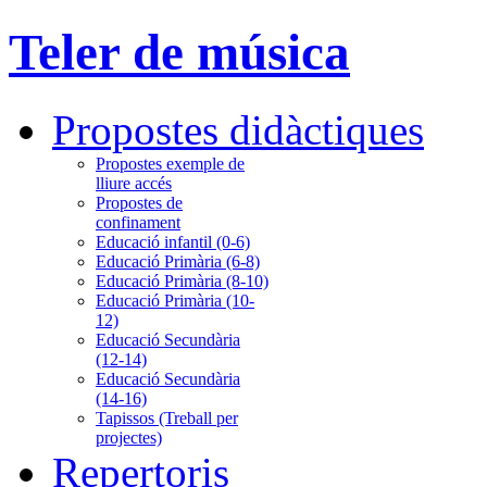
Teler de música
Propostes didàctiques
Propostes exemple de
lliure accés
Propostes de
confinament
Educació infantil (0-6)
Educació Primària (6-8)
Educació Primària (8-10)
Educació Primària (10-
12)
Educació Secundària
(12-14)
Educació Secundària
(14-16)
Tapissos (Treball per
projectes)
Repertoris