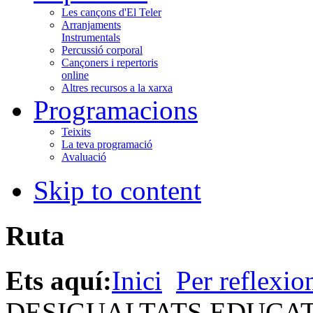
Les cançons d'El Teler
Arranjaments
Instrumentals
Percussió corporal
Cançoners i repertoris
online
Altres recursos a la xarxa
Programacions
Teixits
La teva programació
Avaluació
Skip to content
Ruta
Ets aquí:
Inici
Per reflexio
DESIGUALTATS EDUCA