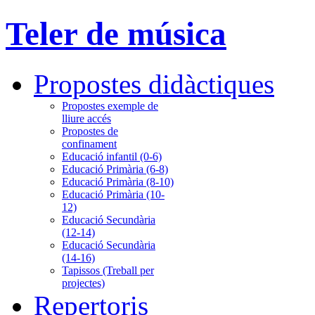
Teler de música
Propostes didàctiques
Propostes exemple de
lliure accés
Propostes de
confinament
Educació infantil (0-6)
Educació Primària (6-8)
Educació Primària (8-10)
Educació Primària (10-
12)
Educació Secundària
(12-14)
Educació Secundària
(14-16)
Tapissos (Treball per
projectes)
Repertoris