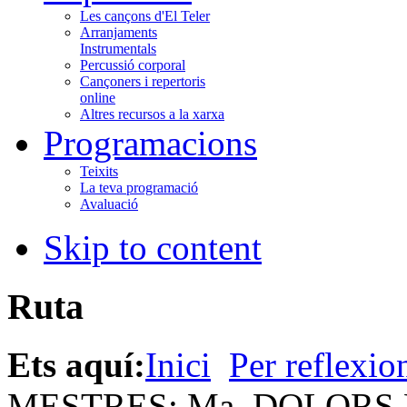
Les cançons d'El Teler
Arranjaments
Instrumentals
Percussió corporal
Cançoners i repertoris
online
Altres recursos a la xarxa
Programacions
Teixits
La teva programació
Avaluació
Skip to content
Ruta
Ets aquí:
Inici
Per reflexio
MESTRES: Ma. DOLORS