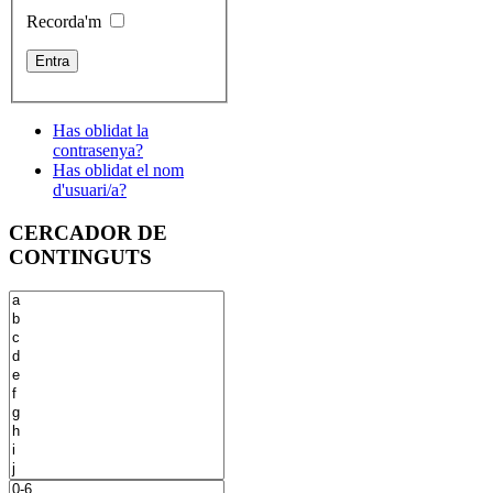
Recorda'm
Has oblidat la
contrasenya?
Has oblidat el nom
d'usuari/a?
CERCADOR DE
CONTINGUTS