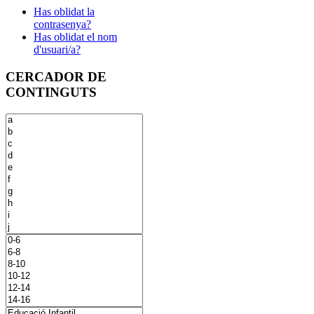
Has oblidat la
contrasenya?
Has oblidat el nom
d'usuari/a?
CERCADOR DE
CONTINGUTS