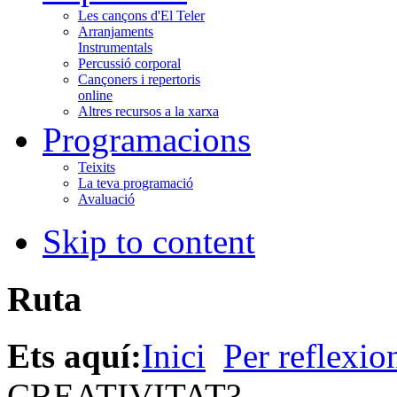
Les cançons d'El Teler
Arranjaments
Instrumentals
Percussió corporal
Cançoners i repertoris
online
Altres recursos a la xarxa
Programacions
Teixits
La teva programació
Avaluació
Skip to content
Ruta
Ets aquí:
Inici
Per reflexio
CREATIVITAT?