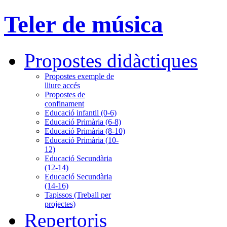
Teler de música
Propostes didàctiques
Propostes exemple de
lliure accés
Propostes de
confinament
Educació infantil (0-6)
Educació Primària (6-8)
Educació Primària (8-10)
Educació Primària (10-
12)
Educació Secundària
(12-14)
Educació Secundària
(14-16)
Tapissos (Treball per
projectes)
Repertoris