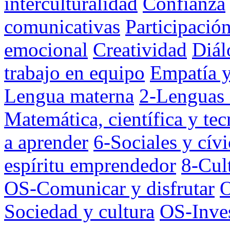
interculturalidad
Confianza
comunicativas
Participació
emocional
Creatividad
Diál
trabajo en equipo
Empatía y
Lengua materna
2-Lenguas 
Matemática, científica y te
a aprender
6-Sociales y cívi
espíritu emprendedor
8-Cul
OS-Comunicar y disfrutar
O
Sociedad y cultura
OS-Inves