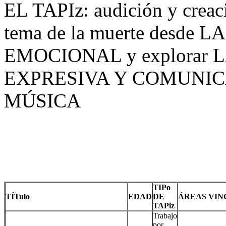
EL TAPIz: audición y creaci
tema de la muerte desde
EMOCIONAL y explorar
EXPRESIVA Y COMUNIC
MÚSICA
TIPo
TÍTulo
EDAD
DE
ÁREAS VI
TAPiz
Trabajo
por