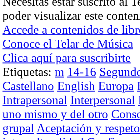
Necesitas estar suscrito al 
poder visualizar este conten
Accede a contenidos de libr
Conoce el Telar de Música
Clica aquí para suscribirte
Etiquetas:
m
14-16
Segund
Castellano
English
Europa
Intrapersonal
Interpersonal
uno mismo y del otro
Conso
grupal
Aceptación y respeto