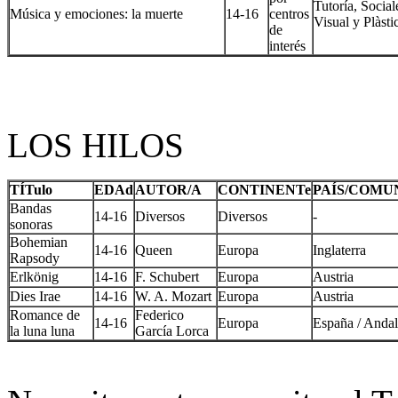
Tutoría, Social
Música y emociones: la muerte
14-16
centros
Visual y Plàsti
de
interés
LOS HILOS
TÍTulo
EDAd
AUTOR/A
CONTINENTe
PAÍS/COMU
Bandas
14-16
Diversos
Diversos
-
sonoras
Bohemian
14-16
Queen
Europa
Inglaterra
Rapsody
Erlkönig
14-16
F. Schubert
Europa
Austria
Dies Irae
14-16
W. A. Mozart
Europa
Austria
Romance de
Federico
14-16
Europa
España / Andal
la luna luna
García Lorca