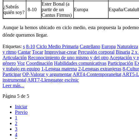
Ester Bonal (a
¿Sabrás
8-10
partir de un
Europa
España/Catalu
quién soy?
Cantus Firmus)
Aunque la hemos ubicado en ciclo medio, esta propuesta la podemos h
dónde queramos llegar.
Etiquetas:
s
8-10
Ciclo Medio Primaria
Castellano
Europa
Naturaleza
y ritmo
Cantar
Tocar
Improvisar-crear
Percusión corporal
Binaria
2 x
Articulación
Reconocimiento de uno mismo y del otro
Aceptación y r
género
Voz
Coordinación
Habilidades comunicativas
Participación
Ex
y trabajo en equipo
1-Lengua materna
2-Lenguas extranjeras
8-Cultur
Participar
OP-Valorar y argumentar
ART4-Contemporaneïtat
ART5-Ll
instrumental
ART7-Llenguatge escènic
Leer más...
Página 5 de 5
Iniciar
Previo
1
2
3
4