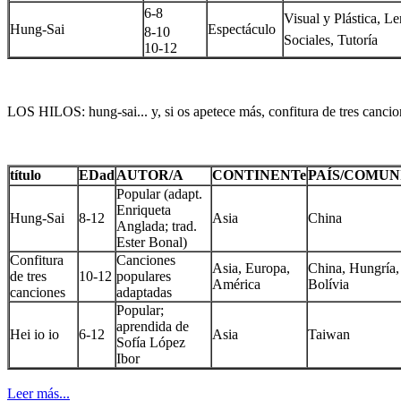
6-8
Visual y Plástica,
Le
Hung-Sai
Espectáculo
8-10
Sociales,
Tutoría
10-12
LOS HILOS: hung-sai... y, si os apetece más, confitura de tres cancion
título
EDad
AUTOR/A
CONTINENTe
PAÍS/COMUN
Popular (adapt.
Enriqueta
Hung-Sai
8-12
Asia
China
Anglada; trad.
Ester Bonal)
Confitura
Canciones
Asia, Europa,
China, Hungría,
de tres
10-12
populares
América
Bolívia
canciones
adaptadas
Popular;
aprendida de
Hei io io
6-12
Asia
Taiwan
Sofía López
Ibor
Leer más...