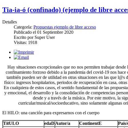
Tia-ia-ó (confinado) (ejemplo de libre acce
Detalles
Categoría:
Propuestas ejemplo de libre acceso
Publicado el
01 Septiembre 2020
Escrito por
Super User
Visitas:
1918
Hay situaciones excepcionales que no nos permiten trabajar desde la
confinamiento forzoso debido a la pandemia del covid-19 nos hace d
también pueden ser de utilidad en otras situaciones en las que l@
físico: ingresos hospitalarios, periodos de recuperación en casa, otra
En cualquiera de estos casos, el sentido fundamental de las propuest
y emocional, el desarrollo y la consolidación de competencias persona
desde y a través de la música. Por este motivo, la sig
curricular/musical/socioeducativo, sino solamente algunas or
El HILO: una canción para expresarnos con el cuerpo
TítULO
edaD
Autor/a
ContinentE
País