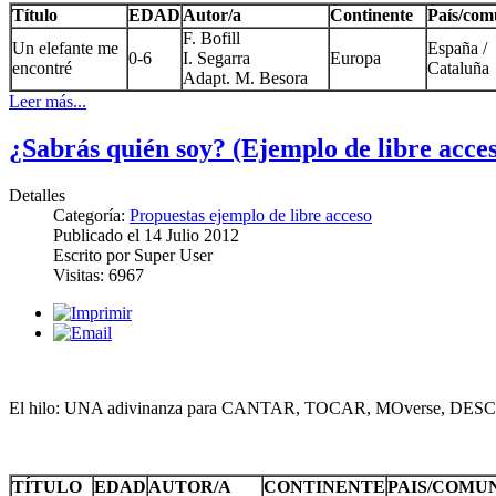
Título
EDAD
Autor/a
Continente
País/com
F. Bofill
Un elefante me
España /
0-6
I. Segarra
Europa
encontré
Cataluña
Adapt. M. Besora
Leer más...
¿Sabrás quién soy? (Ejemplo de libre acce
Detalles
Categoría:
Propuestas ejemplo de libre acceso
Publicado el
14 Julio 2012
Escrito por
Super User
Visitas:
6967
El hilo: UNA adivinanza para CANTAR, TOCAR, MOverse, DES
TÍTULO
EDAD
AUTOR/A
CONTINENTE
PAIS/COMU