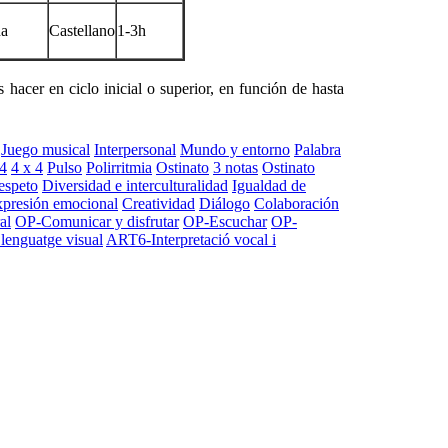
ña
Castellano
1-3h
acer en ciclo inicial o superior, en función de hasta
Juego musical
Interpersonal
Mundo y entorno
Palabra
 4
4 x 4
Pulso
Polirritmia
Ostinato
3 notas
Ostinato
espeto
Diversidad e interculturalidad
Igualdad de
presión emocional
Creatividad
Diálogo
Colaboración
al
OP-Comunicar y disfrutar
OP-Escuchar
OP-
enguatge visual
ART6-Interpretació vocal i