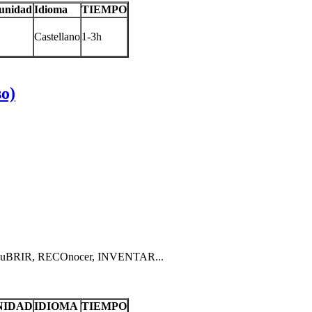
unidad
Idioma
TIEMPO
Castellano
1-3h
so)
CuBRIR, RECOnocer, INVENTAR...
NIDAD
IDIOMA
TIEMPO