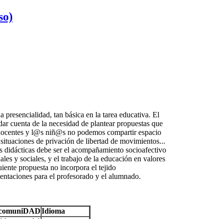
so)
 presencialidad, tan básica en la tarea educativa. El
ar cuenta de la necesidad de plantear propuestas que
s docentes y l@s niñ@s no podemos compartir espacio
s situaciones de privación de libertad de movimientos...
as didácticas debe ser el acompañamiento socioafectivo
les y sociales, y el trabajo de la educación en valores
uiente propuesta no incorpora el tejido
ientaciones para el profesorado y el alumnado.
/comuniDAD
Idioma