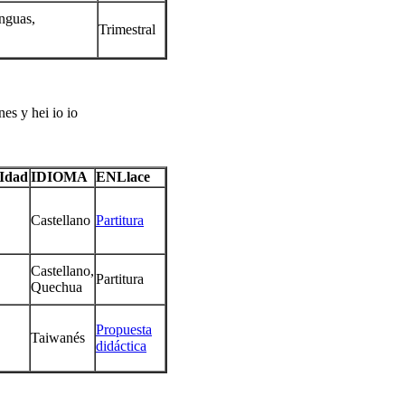
nguas,
Trimestral
es y hei io io
Idad
IDIOMA
ENLlace
Castellano
Partitura
Castellano,
Partitura
Quechua
Propuesta
Taiwanés
didáctica