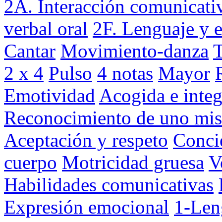
2A. Interacción comunicati
verbal oral
2F. Lenguaje y 
Cantar
Movimiento-danza
T
2 x 4
Pulso
4 notas
Mayor
Emotividad
Acogida e integ
Reconocimiento de uno mis
Aceptación y respeto
Conci
cuerpo
Motricidad gruesa
V
Habilidades comunicativas
Expresión emocional
1-Len