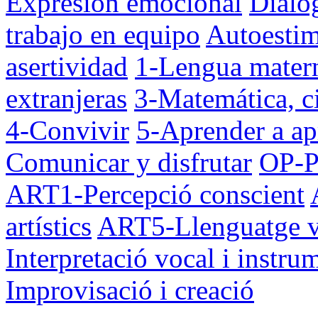
Expresión emocional
Diálo
trabajo en equipo
Autoesti
asertividad
1-Lengua mater
extranjeras
3-Matemática, ci
4-Convivir
5-Aprender a ap
Comunicar y disfrutar
OP-Pa
ART1-Percepció conscient
artístics
ART5-Llenguatge v
Interpretació vocal i instru
Improvisació i creació