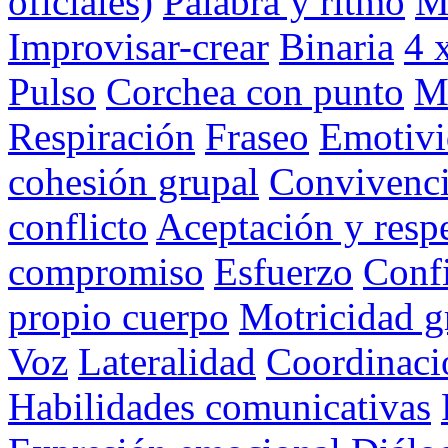
oficiales)
Palabra y ritmo
M
Improvisar-crear
Binaria
4 
Pulso
Corchea con punto
M
Respiración
Fraseo
Emotivi
cohesión grupal
Convivenci
conflicto
Aceptación y resp
compromiso
Esfuerzo
Conf
propio cuerpo
Motricidad g
Voz
Lateralidad
Coordinaci
Habilidades comunicativas