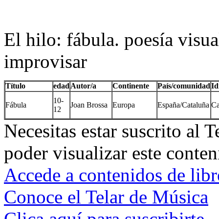
El hilo: fábula. poesía visua
improvisar
Título
edad
Autor/a
Continente
País/comunidad
Id
10-
Fábula
Joan Brossa
Europa
España/Cataluña
Ca
12
Necesitas estar suscrito al 
poder visualizar este conten
Accede a contenidos de libr
Conoce el Telar de Música
Clica aquí para suscribirte