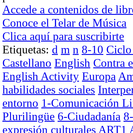
Accede a contenidos de libr
Conoce el Telar de Música
Clica aquí para suscribirte
Etiquetas:
d
m
n
8-10
Ciclo
Castellano
English
Contra e
English Activity
Europa
Am
habilidades sociales
Interpe
entorno
1-Comunicación Li
Plurilingüe
6-Ciudadanía
8
expresión culturales
ART1