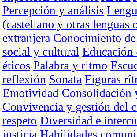
Percepción y análisis
Lengua
(castellano y otras lenguas o
extranjera
Conocimiento del
social y cultural
Educación e
éticos
Palabra y ritmo
Escu
reflexión
Sonata
Figuras rí
Emotividad
Consolidación 
Convivencia y gestión del c
respeto
Diversidad e intercu
justicia
Habilidades comuni