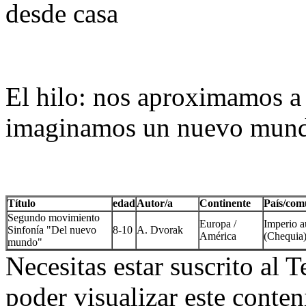
desde casa
El hilo: nos aproximamos a 
imaginamos un nuevo mun
Título
edad
Autor/a
Continente
País/com
Segundo movimiento
Europa /
Imperio a
Sinfonía "Del nuevo
8-10
A. Dvorak
América
(Chequia
mundo"
Necesitas estar suscrito al 
poder visualizar este conten