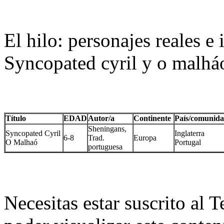
El hilo: personajes reales e
Syncopated cyril y o malhá
Título
EDAD
Autor/a
Continente
País/comunid
Sheningans,
Syncopated Cyril
Inglaterra
6-8
Trad.
Europa
O Malhaó
Portugal
portuguesa
Necesitas estar suscrito al 