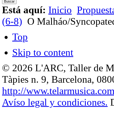
Está aquí:
Inicio
Propuesta
(6-8)
O Malháo/Syncopated
Top
Skip to content
© 2026
L'ARC, Taller de M
Tàpies n. 9, Barcelona
,
080
http://www.telarmusica.co
Avíso legal y condiciones.
D