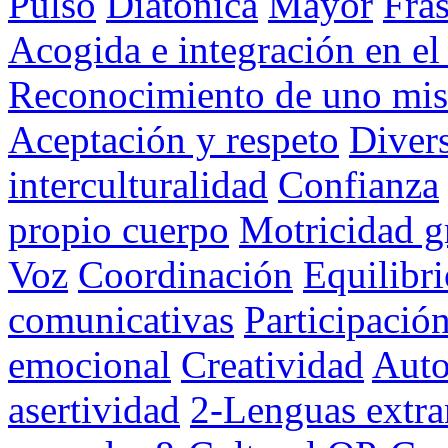
Pulso
Diatónica
Mayor
Fra
Acogida e integración en el
Reconocimiento de uno mis
Aceptación y respeto
Diver
interculturalidad
Confianza
propio cuerpo
Motricidad g
Voz
Coordinación
Equilibri
comunicativas
Participació
emocional
Creatividad
Auto
asertividad
2-Lenguas extra