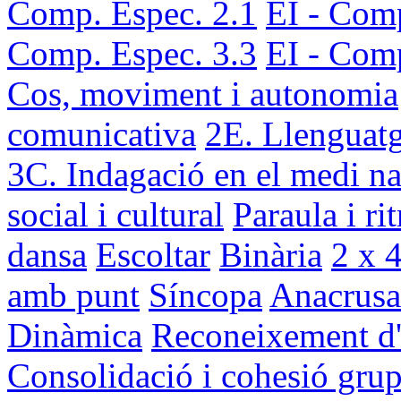
Comp. Espec. 2.1
EI - Comp
Comp. Espec. 3.3
EI - Comp
Cos, moviment i autonomia
comunicativa
2E. Llenguatg
3C. Indagació en el medi na
social i cultural
Paraula i ri
dansa
Escoltar
Binària
2 x 
amb punt
Síncopa
Anacrusa
Dinàmica
Reconeixement d'u
Consolidació i cohesió grup