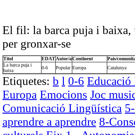
El fil: la barca puja i baixa
per gronxar-se
Títol
EDAT
Autor/a
Continent
País/comunit
La barca puja i
0-6
Popular
Europa
Catalunya
baixa
Etiquetes:
b
l
0-6
Educació 
Europa
Emocions
Joc musi
Comunicació Lingüística
5-
aprendre a aprendre
8-Consc