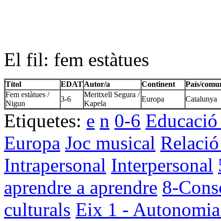
El fil: fem estàtues
Títol
EDAT
Autor/a
Continent
País/comun
Fem estàtues /
Meritxell Segura /
3-6
Europa
Catalunya
Nigun
Kapela
Etiquetes:
e
n
0-6
Educació 
Europa
Joc musical
Relació 
Intrapersonal
Interpersonal
aprendre a aprendre
8-Consc
culturals
Eix 1 - Autonomia