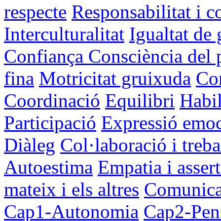
respecte
Responsabilitat i 
Interculturalitat
Igualtat de
Confiança
Consciència del 
fina
Motricitat gruixuda
Con
Coordinació
Equilibri
Habil
Participació
Expressió emoc
Diàleg
Col·laboració i treba
Autoestima
Empatia i assert
mateix i els altres
Comunicac
Cap1-Autonomia
Cap2-Pens