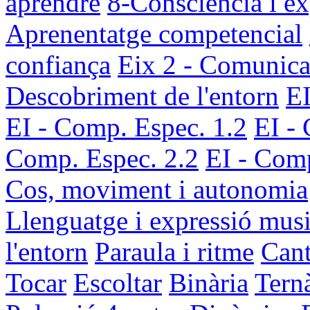
aprendre
8-Consciència i ex
Aprenentatge competencial
confiança
Eix 2 - Comunica
Descobriment de l'entorn
EI
EI - Comp. Espec. 1.2
EI -
Comp. Espec. 2.2
EI - Comp
Cos, moviment i autonomia
Llenguatge i expressió musi
l'entorn
Paraula i ritme
Cant
Tocar
Escoltar
Binària
Tern