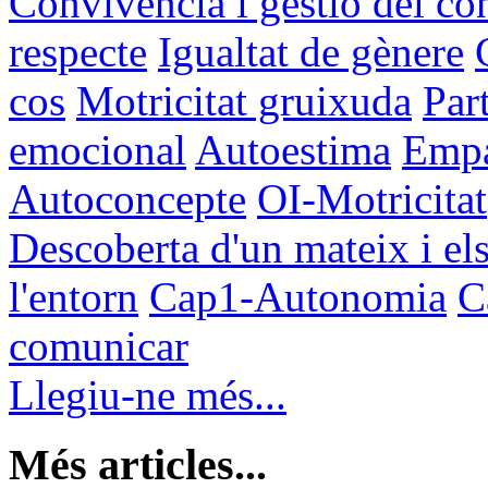
Convivència i gestió del con
respecte
Igualtat de gènere
cos
Motricitat gruixuda
Par
emocional
Autoestima
Empat
Autoconcepte
OI-Motricitat
Descoberta d'un mateix i els
l'entorn
Cap1-Autonomia
C
comunicar
Llegiu-ne més...
Més articles...