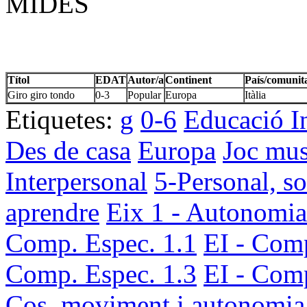
MIDES
Títol
EDAT
Autor/a
Continent
País/comunit
Giro giro tondo
0-3
Popular
Europa
Itàlia
Etiquetes:
g
0-6
Educació In
Des de casa
Europa
Joc mus
Interpersonal
5-Personal, so
aprendre
Eix 1 - Autonomia
Comp. Espec. 1.1
EI - Comp
Comp. Espec. 1.3
EI - Comp
Cos, moviment i autonomia