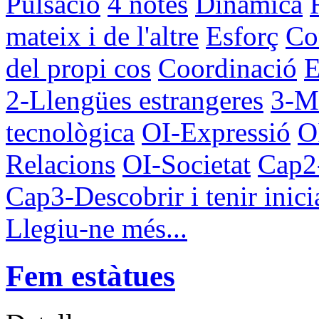
Pulsació
4 notes
Dinàmica
mateix i de l'altre
Esforç
Co
del propi cos
Coordinació
E
2-Llengües estrangeres
3-Ma
tecnològica
OI-Expressió
O
Relacions
OI-Societat
Cap2
Cap3-Descobrir i tenir inici
Llegiu-ne més...
Fem estàtues