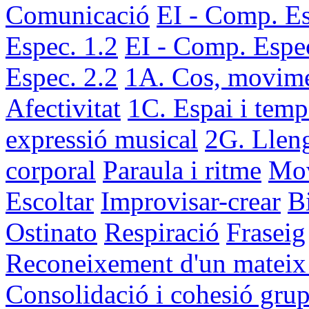
Comunicació
EI - Comp. Es
Espec. 1.2
EI - Comp. Espec
Espec. 2.2
1A. Cos, movime
Afectivitat
1C. Espai i temp
expressió musical
2G. Lleng
corporal
Paraula i ritme
Mov
Escoltar
Improvisar-crear
B
Ostinato
Respiració
Fraseig
Reconeixement d'un mateix i
Consolidació i cohesió grup