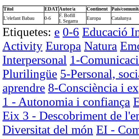
Títol
EDAT
Autor/a
Continent
País/comunit
F. Bofill
L'elefant Babau
0-6
Europa
Catalunya
I. Segarra
Etiquetes:
e
0-6
Educació In
Activity
Europa
Natura
Emo
Interpersonal
1-Comunicaci
Plurilingüe
5-Personal, soci
aprendre
8-Consciència i ex
1 - Autonomia i confiança
E
Eix 3 - Descobriment de l'e
Diversitat del món
EI - Com