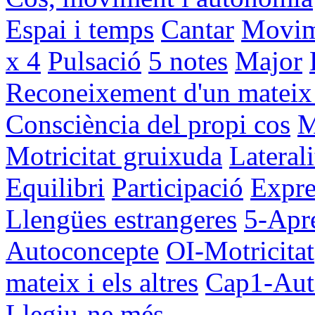
Espai i temps
Cantar
Movim
x 4
Pulsació
5 notes
Major
Reconeixement d'un mateix i
Consciència del propi cos
M
Motricitat gruixuda
Laterali
Equilibri
Participació
Expre
Llengües estrangeres
5-Apr
Autoconcepte
OI-Motricitat
mateix i els altres
Cap1-Aut
Llegiu-ne més...