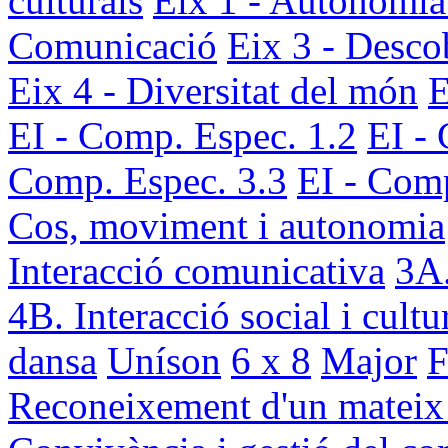
culturals
Eix 1 - Autonomia
Comunicació
Eix 3 - Desco
Eix 4 - Diversitat del món
E
EI - Comp. Espec. 1.2
EI -
Comp. Espec. 3.3
EI - Comp
Cos, moviment i autonomia
Interacció comunicativa
3A.
4B. Interacció social i cultu
dansa
Uníson
6 x 8
Major
F
Reconeixement d'un mateix i