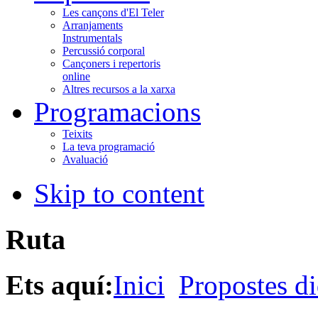
Les cançons d'El Teler
Arranjaments
Instrumentals
Percussió corporal
Cançoners i repertoris
online
Altres recursos a la xarxa
Programacions
Teixits
La teva programació
Avaluació
Skip to content
Ruta
Ets aquí:
Inici
Propostes di