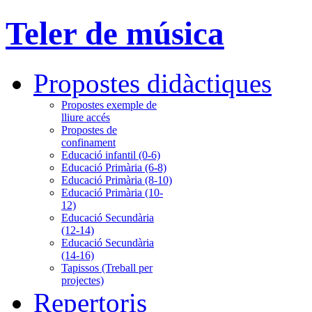
Teler de música
Propostes didàctiques
Propostes exemple de
lliure accés
Propostes de
confinament
Educació infantil (0-6)
Educació Primària (6-8)
Educació Primària (8-10)
Educació Primària (10-
12)
Educació Secundària
(12-14)
Educació Secundària
(14-16)
Tapissos (Treball per
projectes)
Repertoris