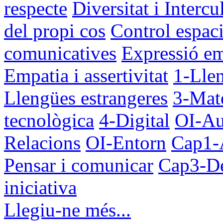
respecte
Diversitat i Intercul
del propi cos
Control espaci
comunicatives
Expressió e
Empatia i assertivitat
1-Lle
Llengües estrangeres
3-Mate
tecnològica
4-Digital
OI-Au
Relacions
OI-Entorn
Cap1-
Pensar i comunicar
Cap3-Des
iniciativa
Llegiu-ne més...