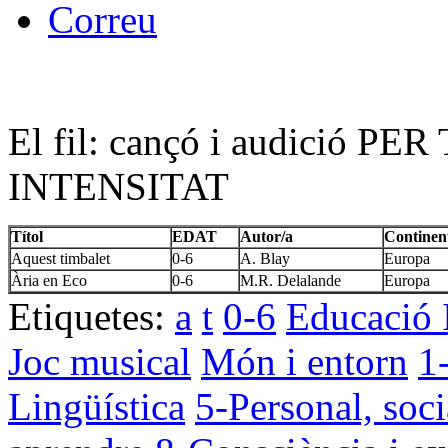
El fil: cançó i audició 
INTENSITAT
Títol
EDAT
Autor/a
Continen
Aquest timbalet
0-6
A. Blay
Europa
Ària en Eco
0-6
M.R. Delalande
Europa
Etiquetes:
a
t
0-6
Educació I
Joc musical
Món i entorn
1
Lingüística
5-Personal, soci