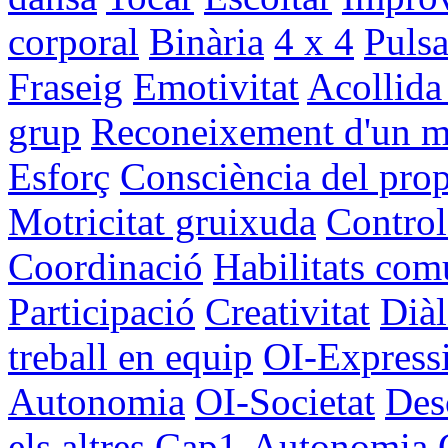
corporal
Binària
4 x 4
Pulsa
Fraseig
Emotivitat
Acollida 
grup
Reconeixement d'un mat
Esforç
Consciència del prop
Motricitat gruixuda
Control
Coordinació
Habilitats com
Participació
Creativitat
Dià
treball en equip
OI-Express
Autonomia
OI-Societat
Des
els altres
Cap1-Autonomia