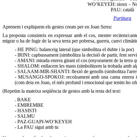
WO’KEYEH: sioux – No
PAU: català
Partitura
Aprenem i expliquem els gestos creats per en Joan Serra:
La proposta consisteix en expressar amb el cos, mentre recitem/cant
migrar o ha de fugir de la seva terra per pobresa, guerra, canvi climàtic
- HE PING: balanceig lateral (que simbolitza el dubte i la por)
- IRINI: capbussament (simbolitza la decisió de partir, fent servi
- AMANI: mirada enrera girant el cos (enyorament de la terra q
- SHALOM: enllacem les mans (simbolitzem la trobada amb algú q
- SALAAM-MIR-SHANTI: flexió de genolls (simbolitza l'arrelame
- MUSANGO-SPOKOJ: recolzament amb una cama enrera i ge
(com deia en Joan, el més profund i emocional que tenim ho ofe
(Repetim la mateixa seqüència de gestos amb la resta del text:
. BAKE
- EMIREMBE
- HASISTI
- SALMU
- PAZ-
GUAPI-
WO’KEYEH
- La
PAU sigui amb tu