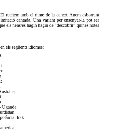
s. El recitem amb el ritme de la cançó. Anem esborrant
imitació cantada. Una variant per ensenyar-la pot ser
i que els nens/es hagin hagin de "descobrir" quines notes
en els següents idiomes:
s
i
eu
b
t
i
stràlia
i
a
– Uganda
urdistan
otàmia: Irak
amèrica