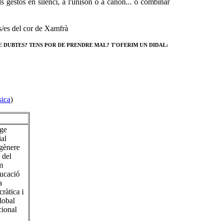
s gestos en silenci, a l'uníson o a cànon... o combinar
/es del cor de Xamfrà
E DUBTES? TENS POR DE PRENDRE MAL? T'OFERIM UN DIDAL:
sica
)
ge
al
 gènere
 del
m
ducació
a
ràtica i
lobal
ional