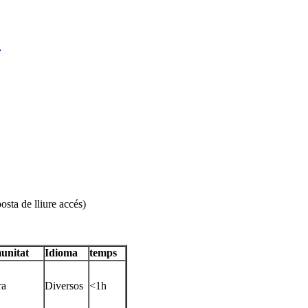
)
 de lliure accés)
unitat
Idioma
temps
ra
Diversos
<1h