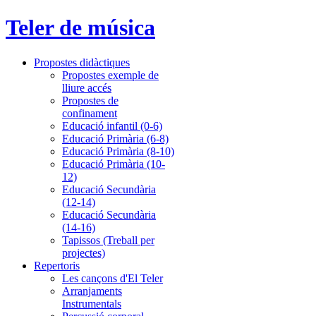
Teler de música
Propostes didàctiques
Propostes exemple de
lliure accés
Propostes de
confinament
Educació infantil (0-6)
Educació Primària (6-8)
Educació Primària (8-10)
Educació Primària (10-
12)
Educació Secundària
(12-14)
Educació Secundària
(14-16)
Tapissos (Treball per
projectes)
Repertoris
Les cançons d'El Teler
Arranjaments
Instrumentals