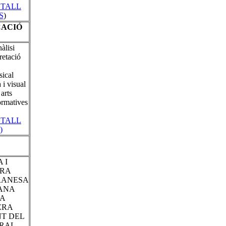
ETALL
S
)
CACIÓ
àlisi
retació
ical
 i visual
arts
ormatives
ETALL
)
 I
URA
RANESA
LANA
A
ERA
T DEL
RAL,