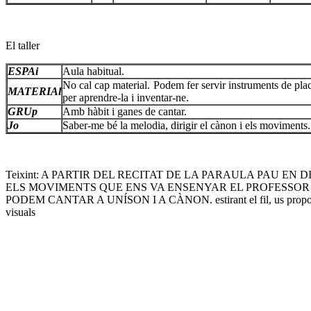
El taller
ESPAi
Aula habitual.
No cal cap material. Podem fer servir instruments de placa
MATERIAl
per aprendre-la i inventar-ne.
GRUp
Amb hàbit i ganes de cantar.
Jo
Saber-me bé la melodia, dirigir el cànon i els moviments.
Teixint: A PARTIR DEL RECITAT DE LA PARAULA PAU EN D
ELS MOVIMENTS QUE ENS VA ENSENYAR EL PROFESSOR
PODEM CANTAR A UNÍSON I A CÀNON. estirant el fil, us propose
visuals