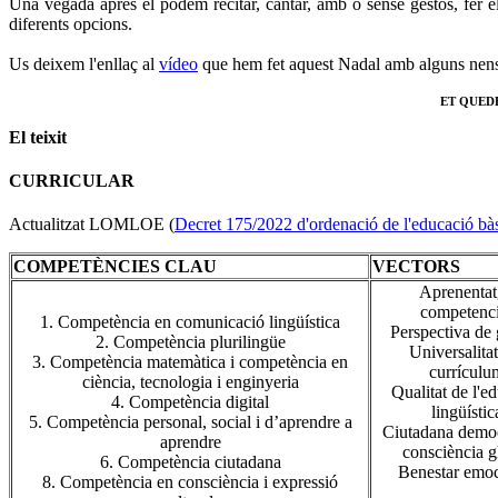
Una vegada après el podem recitar, cantar, amb o sense gestos, fer el
diferents opcions.
Us deixem l'enllaç al
vídeo
que hem fet aquest Nadal amb alguns nens
ET QUED
El teixit
CURRICULAR
Actualitzat LOMLOE (
Decret 175/2022 d'ordenació de l'educació bà
COMPETÈNCIES CLAU
VECTORS
Aprenentat
competenci
1. Competència en comunicació lingüística
Perspectiva de
2. Competència plurilingüe
Universalitat
3. Competència matemàtica i competència en
currículu
ciència, tecnologia i enginyeria
Qualitat de l'e
4. Competència digital
lingüístic
5. Competència personal, social i d’aprendre a
Ciutadana democ
aprendre
consciència g
6. Competència ciutadana
Benestar emoc
8. Competència en consciència i expressió