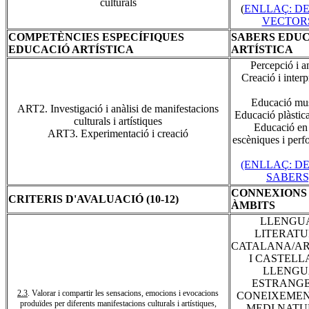
culturals
(
ENLLAÇ: D
VECTOR
COMPETÈNCIES ESPECÍFIQUES
SABERS EDU
EDUCACIÓ ARTÍSTICA
ARTÍSTICA
Percepció i an
Creació i interp
Educació mus
ART2. Investigació i anàlisi de manifestacions
Educació plàstica
culturals i artístiques
Educació en 
ART3. Experimentació i creació
escèniques i perf
(ENLLAÇ: D
SABERS
CONNEXIONS
CRITERIS D'AVALUACIÓ (10-12)
ÀMBITS
LLENGUA
LITERAT
CATALANA/A
I CASTEL
LLENGU
ESTRANG
2.3
. Valorar i compartir les sensacions, emocions i evocacions
CONEIXEMEN
produïdes per diferents manifestacions culturals i artístiques,
MEDI NATU