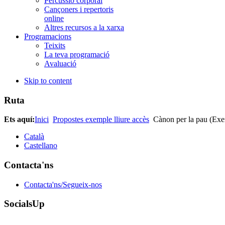
Percussió corporal
Cançoners i repertoris
online
Altres recursos a la xarxa
Programacions
Teixits
La teva programació
Avaluació
Skip to content
Ruta
Ets aquí:
Inici
Propostes exemple lliure accès
Cànon per la pau (Exem
Català
Castellano
Contacta'ns
Contacta'ns/Segueix-nos
SocialsUp