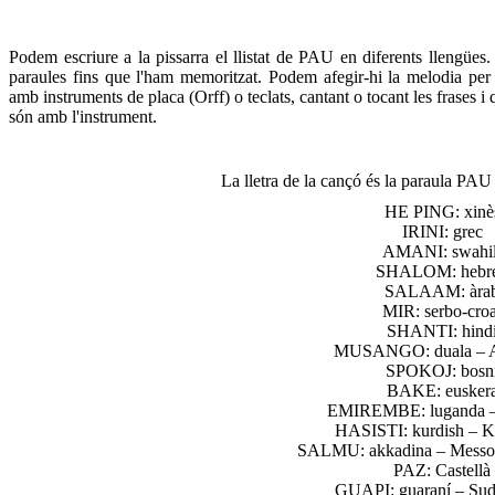
Podem escriure a la pissarra el llistat de PAU en diferents llengüe
paraules fins que l'ham memoritzat. Podem afegir-hi la melodia per 
amb instruments de placa (Orff) o teclats, cantant o tocant les frases 
són amb l'instrument.
La lletra de la cançó és la paraula PAU 
HE PING: xinè
IRINI: grec
AMANI: swahil
SHALOM: hebr
SALAAM: àra
MIR: serbo-croa
SHANTI: hind
MUSANGO: duala – Au
SPOKOJ: bosn
BAKE: eusker
EMIREMBE: luganda 
HASISTI: kurdish – K
SALMU: akkadina – Messop
PAZ: Castellà
GUAPI: guaraní – Sud