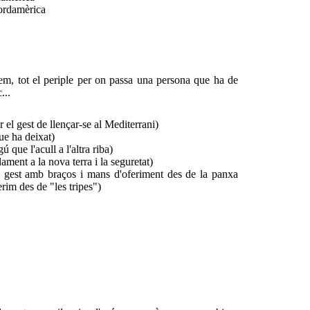
rdamèrica
em, tot el periple per on passa una persona que ha de
...
r el gest de llençar-se al Mediterrani)
ue ha deixat)
ue l'acull a l'altra riba)
nt a la nova terra i la seguretat)
st amb braços i mans d'oferiment des de la panxa
rim des de "les tripes")