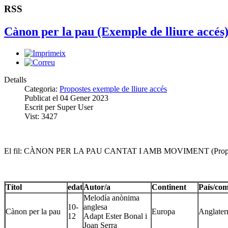
RSS
Cànon per la pau (Exemple de lliure accés
Detalls
Categoria:
Propostes exemple de lliure accés
Publicat el
04 Gener 2023
Escrit per
Super User
Vist:
3427
El fil: CÀNON PER LA PAU CANTAT I AMB MOVIMENT (Proposta
Títol
edat
Autor/a
Continent
País/com
Melodía anònima
10-
anglesa
Cànon per la pau
Europa
Anglater
12
Adapt Ester Bonal i
Joan Serra